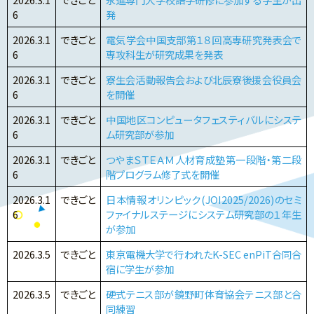
6
発
2026.3.1
できごと
電気学会中国支部第１８回高専研究発表会で
6
専攻科生が研究成果を発表
2026.3.1
できごと
寮生会活動報告会および北辰寮後援会役員会
6
を開催
2026.3.1
できごと
中国地区コンピュータフェスティバルにシステ
6
ム研究部が参加
2026.3.1
できごと
つやまＳＴＥＡＭ人材育成塾第一段階・第二段
6
階プログラム修了式を開催
2026.3.1
できごと
日本情報オリンピック(JOI2025/2026)のセミ
6
ファイナルステージにシステム研究部の１年生
が参加
2026.3.5
できごと
東京電機大学で行われたK-SEC enPiT合同合
宿に学生が参加
2026.3.5
できごと
硬式テニス部が鏡野町体育協会テニス部と合
同練習