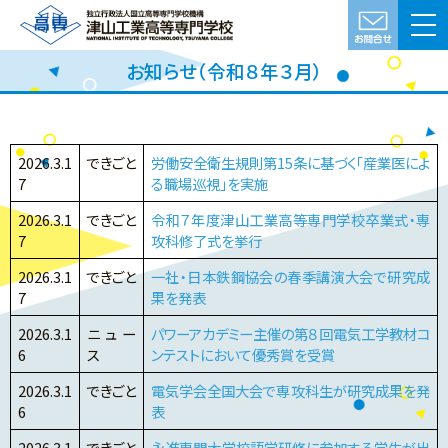
お知らせ（令和８年３月）
2026.3.1
できごと
労働安全衛生規則第15条に基づく「産業医によ
7
る職場巡視」を実施
2026.3.1
できごと
令和７年度津山工業高等専門学校卒業式・専
7
攻科修了式を挙行
2026.3.1
できごと
一社・日本鉄鋼協会の春季講演大会で研究成
7
果を発表
2026.3.1
ニュー
パワーアカデミー主催の第８回電気工学教材コ
6
ス
ンテストにおいて優秀賞を受賞
2026.3.1
できごと
電気学会全国大会で専攻科生が研究成果を発
6
表
2026.3.1
できごと
永進専門大学校語学研修に参加する学生が出