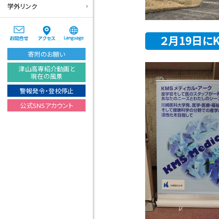
学外リンク
２月19日に
寄附のお願い
津山高専紹介動画と
現在の風景
警報発令・登校停止
公式SNSアカウント