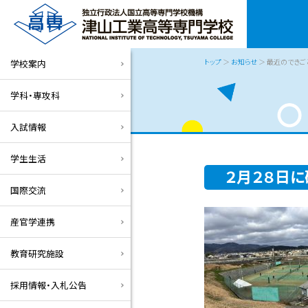
トップ
＞
お知らせ
＞ 最近のできご
学校案内
学科・専攻科
入試情報
学生生活
２月２８日
国際交流
産官学連携
教育研究施設
採用情報・入札公告