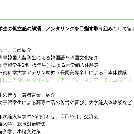
ト
学生の孤立感の解消、メンタリングを目指す取り組み
として留
合わせ、自己紹介
香川高専韓国人留学生による韓国語＆韓国文化紹介
部高専留学生2名（5年生）による大学編入体験談
長岡技術科学大学アデリン助教（長岡高専卒）による日本体験談
生による母国紹介（マレーシア、インドネシア、モンゴル、チ
専生の使う「若者言葉」紹介
高専女子留学生による高専生活の苦労や喜び、大学編入体験談など
新３年次編入留学生の顔合わせ、自己紹介、交流会
学編入学、就職対策特集
学編入学、小論文対策