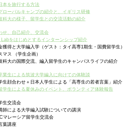
日本を旅行する方法
グローバルキャンプの紹介と、イギリス研修
技科大の様子、留学生との交流活動の紹介
わせ、自己紹介、交流会
am Labをはじめとするインターンシップ紹介
奨学金獲得と大学編入学（ゲスト：タイ高専1期生・国費留学生）
リスマス （学生企画）
豊橋技科大の国際交流、編入留学生のキャンパスライフの紹介
卒業生による筑波大学編入に向けての体験談
新留学生顔合わせ＋日本人学生による「高専生の若者言葉」紹介
留学生による夏休みのイベント、ボランティア体験報告
留学生交流会
部講師による大学編入試験についての講演
TECマレーシア留学生交流会
者言葉講座