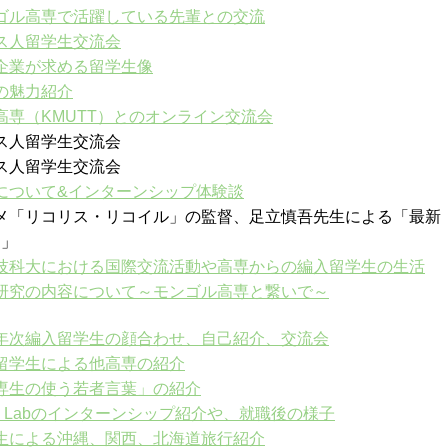
ゴル高専で活躍している先輩との交流
ス人留学生交流会
企業が求める留学生像
の魅力紹介
高専（KMUTT）とのオンライン交流会
オス人留学生交流会
オス人留学生交流会
について&インターンシップ体験談
アニメ「リコリス・リコイル」の監督、足立慎吾先生による「最新
？」
技科大における国際交流活動や高専からの編入留学生の生活
研究の内容について～モンゴル高専と繋いで～
年次編入留学生の顔合わせ、自己紹介、交流会
留学生による他高専の紹介
専生の使う若者言葉」の紹介
am Labのインターンシップ紹介や、就職後の様子
生による沖縄、関西、北海道旅行紹介