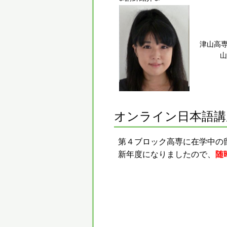
津山高
山
オンライン日本語講
第４ブロック高専に在学中の
新年度になりましたので、
随