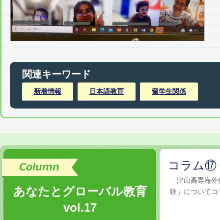
関連キーワード
新着情報
日本語教育
留学生関係
コラム⑰
津山高専海外
あなたとグローバル教育
験」についてコラ
vol.17