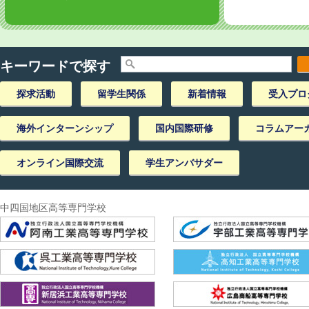
キーワードで探す
探求活動
留学生関係
新着情報
受入プロ
海外インターンシップ
国内国際研修
コラムアー
オンライン国際交流
学生アンバサダー
中四国地区高等専門学校