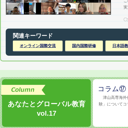
こ
実
〇
関連キーワード
オンライン国際交流
国内国際研修
日本語
コラム⑰
津山高専海外
あなたとグローバル教育
験」についてコラ
vol.17