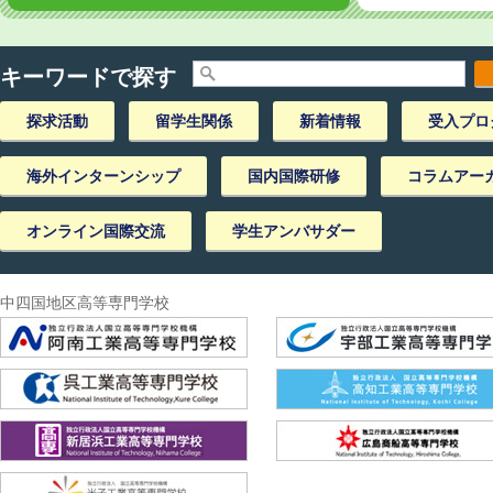
キーワードで探す
探求活動
留学生関係
新着情報
受入プロ
海外インターンシップ
国内国際研修
コラムアー
オンライン国際交流
学生アンバサダー
中四国地区高等専門学校