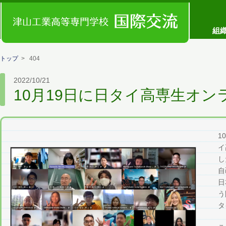
コンセプト
組
トップ
> 404
2022/10/21
10月19日に日タイ高専生オ
1
イ
し
自
日
う
タ