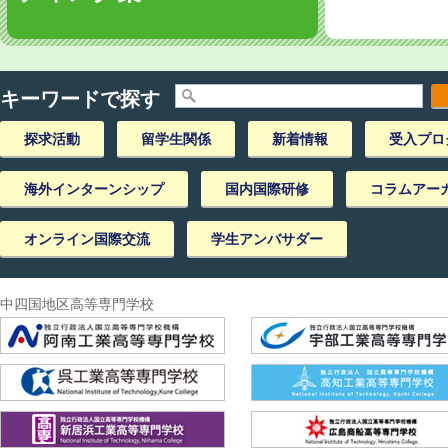
キーワードで探す
探求活動
留学生関係
新着情報
受入プロ
海外インターンシップ
国内国際研修
コラムアー
オンライン国際交流
学生アンバサダー
中四国地区高等専門学校