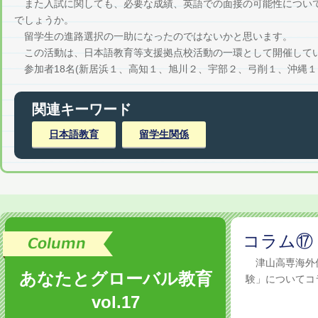
また入試に関しても、必要な成績、英語での面接の可能性について
でしょうか。
留学生の進路選択の一助になったのではないかと思います。
この活動は、日本語教育等支援拠点校活動の一環として開催して
参加者18名(新居浜１、高知１、旭川２、宇部２、弓削１、沖縄１
関連キーワード
日本語教育
留学生関係
コラム⑰
津山高専海外
あなたとグローバル教育
験」についてコラ
vol.17