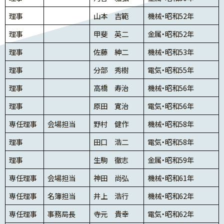
理事
山本 吉範
機械・昭和52年
理事
甲斐 英二
金属・昭和52年
理事
佐藤 紳二
機械・昭和53年
理事
分部 秀樹
電気・昭和55年
理事
高橋 寿治
機械・昭和56年
理事
原田 寛治
電気・昭和56年
専任理事
会場担当
野村 健作
機械・昭和58年
理事
田口 浩二
電気・昭和58年
理事
生駒 徹志
金属・昭和59年
専任理事
会場担当
神田 尚弘
機械・昭和61年
専任理事
名簿担当
井上 浩行
機械・昭和62年
専任理事
事務局長
寺元 貴幸
電気・昭和62年