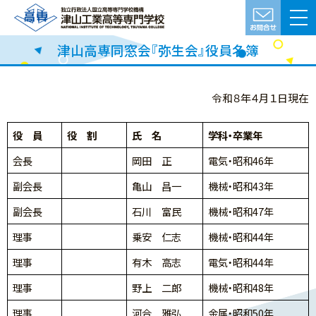
津山高専同窓会『弥生会』役員名簿
令和８年４月１日現在
役 員
役 割
氏 名
学科・卒業年
会長
岡田 正
電気・昭和46年
副会長
亀山 昌一
機械・昭和43年
副会長
石川 富民
機械・昭和47年
理事
乗安 仁志
機械・昭和44年
理事
有木 高志
電気・昭和44年
理事
野上 二郎
機械・昭和48年
理事
河合 雅弘
金属・昭和50年