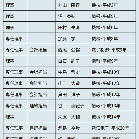
理事
丸山 隆行
機械・平成3年
理事
沼 泰弘
情報・平成5年
理事
田村 泰庸
機械・平成6年
専任理事
加藤 学
機械・平成8年
専任理事
会計担当
西尾 公裕
電子制御・平成9年
理事
白石 訓子
情報・平成9年
専任理事
会場担当
中島 哲史
機械・平成10年
専任理事
会計担当
山口 大造
機械・平成12年
専任理事
会計担当
芦田 洋子
情報・平成12年
専任理事
連絡担当
谷口 亜紀子
情報・平成13年
理事
河原 大輔
機械・平成14年
専任理事
書記担当
瀬島 裕貴
電気電子・平成20年
専任理事
名簿担当
畑 良知
情報・平成20年