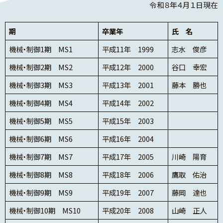
令和８年４月１日現在
期
卒業年
氏 名
機械・制御1期 MS1
平成11年 1999
志水 俊彦
機械・制御2期 MS2
平成12年 2000
谷口 幸宏
機械・制御3期 MS3
平成13年 2001
藤本 勝也
機械・制御4期 MS4
平成14年 2002
機械・制御5期 MS5
平成15年 2003
機械・制御6期 MS6
平成16年 2004
機械・制御7期 MS7
平成17年 2005
川崎 陽育
機械・制御8期 MS8
平成18年 2006
鷹取 佑治
機械・制御9期 MS9
平成19年 2007
藤岡 達也
機械・制御10期 MS10
平成20年 2008
山崎 正人