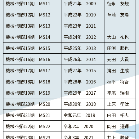
機械・制御11期 MS11
平成21年 2009
徳永 友規
機械・制御12期 MS12
平成22年 2010
草苅 友陽
機械・制御13期 MS13
平成23年 2011
機械・制御14期 MS14
平成24年 2012
大山 祐也
機械・制御15期 MS15
平成25年 2013
田渕 勝也
機械・制御16期 MS16
平成26年 2014
元田 大貴
機械・制御17期 MS17
平成27年 2015
滝田 生成
機械・制御18期 MS18
平成28年 2016
秋平 将吾
機械・制御19期 MS19
平成29年 2017
平尾 瑞樹
機械・制御20期 MS20
平成30年 2018
上原 笙汰
機械・制御21期 MS21
令和元年 2019
内田 拓志
機械・制御22期 MS22
令和2年 2020
岡田 遥輝
機械・制御23期 MS23
令和3年 2021
井上 勝登