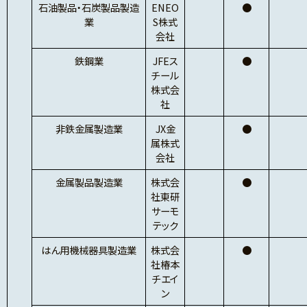
石油製品・石炭製品製造
ENEO
●
業
S株式
会社
鉄鋼業
JFEス
●
チール
株式会
社
非鉄金属製造業
JX金
●
属株式
会社
金属製品製造業
株式会
●
社東研
サーモ
テック
はん用機械器具製造業
株式会
●
社椿本
チエイ
ン