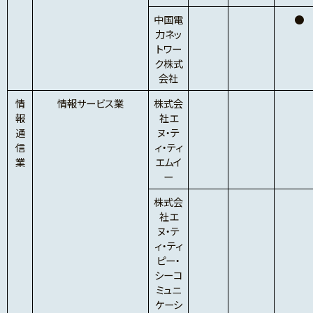
中国電
●
力ネッ
トワー
ク株式
会社
情
情報サービス業
株式会
報
社エ
通
ヌ・テ
信
ィ・ティ
業
エムイ
ー
株式会
社エ
ヌ・テ
ィ・ティ
ピー・
シーコ
ミュニ
ケーシ