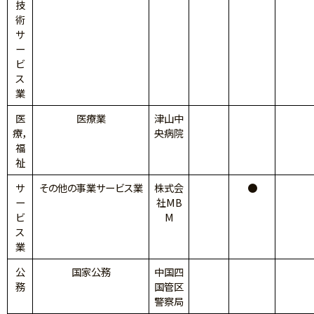
技
術
サ
ー
ビ
ス
業
医
医療業
津山中
療，
央病院
福
祉
サ
その他の事業サービス業
株式会
●
ー
社MB
ビ
M
ス
業
公
国家公務
中国四
務
国管区
警察局