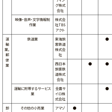
グ株式
会社
映像・音声・文字情報制
株式会
作業
社TBS
アクト
運
鉄道業
東海旅
●
輸
客鉄道
業，
株式会
郵
社
便
西日本
●
●
業
旅客鉄
道株式
会社
運輸に附帯するサービス
全農サ
●
業
イロ株
式会社
卸
その他の小売業
アマゾ
●