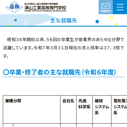
主な就職先
昭和３８年開校以来、５６回の卒業生が産業界のあらゆる分野で
活躍しています。令和７年３月３１日現在の求人倍率は３７．３倍で
す。
卒業・修了者の主な就職先（令和６年度）
業種分類
会社名
先進
機械
電気電
科学系
システム
システ
系
系