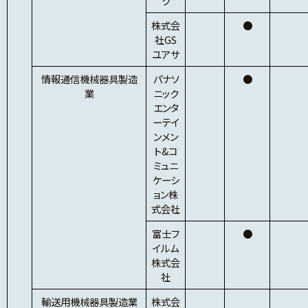
ク
株式会
●
社GS
ユアサ
情報通信機械器具製造
パナソ
●
業
ニック
エンタ
ーテイ
ンメン
ト&コ
ミュニ
ケーシ
ョン株
式会社
富士フ
●
イルム
株式会
社
輸送用機械器具製造業
株式会