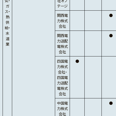
気・
社オプ
ガ
テージ
ス・
関西電
●
熱
力株式
供
会社
給・
水
関西電
●
道
力送配
業
電株式
会社
四国電
●
力株式
会社・
四国電
力送配
電株式
会社
中国電
●
力株式
会社