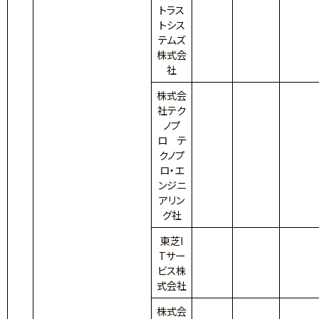
トラス
トシス
テムズ
株式会
社
株式会
社テク
ノプ
ロ テ
クノプ
ロ・エ
ンジニ
アリン
グ社
東芝I
Tサー
ビス株
式会社
株式会