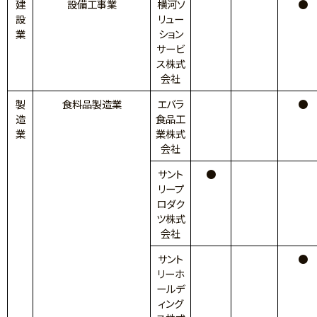
建
設備工事業
横河ソ
●
設
リュー
業
ション
サービ
ス株式
会社
製
食料品製造業
エバラ
●
造
食品工
業
業株式
会社
サント
●
リープ
ロダク
ツ株式
会社
サント
●
リーホ
ールデ
ィング