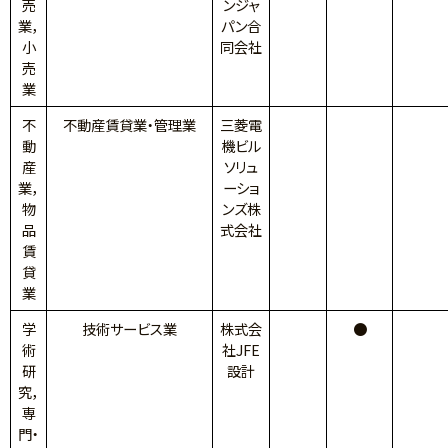
売
ンジャ
業，
パン合
小
同会社
売
業
不
不動産賃貸業・管理業
三菱電
動
機ビル
産
ソリュ
業，
ーショ
物
ンズ株
品
式会社
賃
貸
業
学
技術サービス業
株式会
●
術
社JFE
研
設計
究，
専
門・