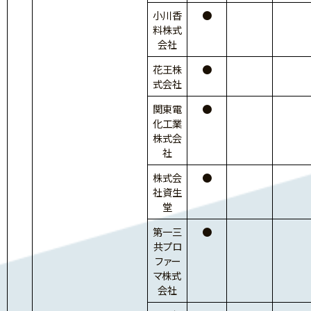
小川香
●
料株式
会社
花王株
●
式会社
関東電
●
化工業
株式会
社
株式会
●
社資生
堂
第一三
●
共プロ
ファー
マ株式
会社