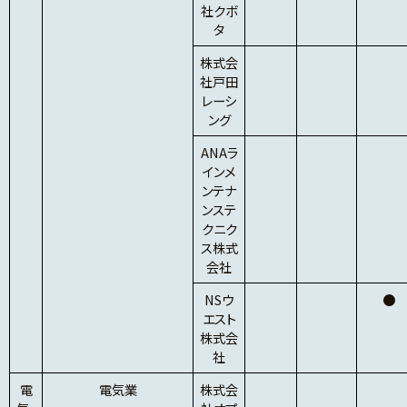
社クボ
タ
株式会
社戸田
レーシ
ング
ANAラ
インメ
ンテナ
ンステ
クニク
ス株式
会社
NSウ
●
エスト
株式会
社
電
電気業
株式会