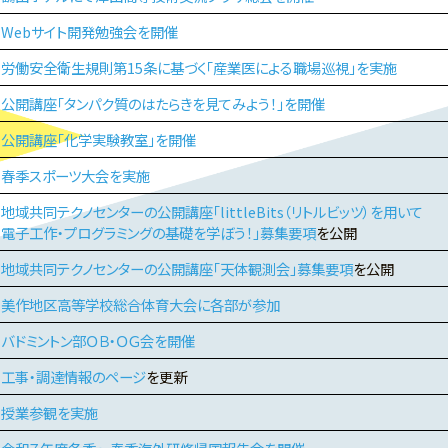
Webサイト開発勉強会を開催
労働安全衛生規則第15条に基づく「産業医による職場巡視」を実施
公開講座「タンパク質のはたらきを見てみよう！」を開催
公開講座「化学実験教室」を開催
春季スポーツ大会を実施
地域共同テクノセンターの公開講座「littleBits（リトルビッツ）を用いて
電子工作・プログラミングの基礎を学ぼう！」募集要項
を公開
地域共同テクノセンターの公開講座「天体観測会」募集要項
を公開
美作地区高等学校総合体育大会に各部が参加
バドミントン部ＯＢ・ＯＧ会を開催
工事・調達情報のページ
を更新
授業参観を実施