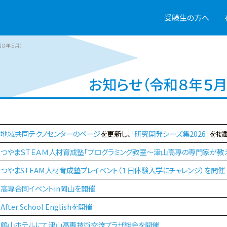
受験生の方へ
和８年５月）
お知らせ（令和８年５月
地域共同テクノセンターのページ
を更新し、
「研究開発シーズ集2026」
を掲
つやまＳＴＥＡＭ人材育成塾「プログラミング教室～津山高専の専門家が教
つやまSTEAM人材育成塾プレイベント（１日体験入学にチャレンジ）を開催
高専合同イベントin岡山を開催
After School Englishを開催
鶴山ホテルにて津山高専技術交流プラザ総会を開催