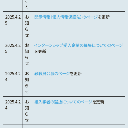
ご
と
2025.4.2
お
開示情報（個人情報保護法）のページ
を更新
5
知
ら
せ
2025.4.2
お
インターンシップ受入企業の募集についてのページ
5
知
を更新
ら
せ
2025.4.2
お
教職員公募のページ
を更新
4
知
ら
せ
2025.4.2
お
編入学者の選抜についてのページ
を更新
4
知
ら
せ