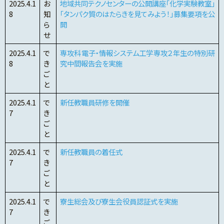
2025.4.1
お
地域共同テクノセンターの公開講座「化学実験教室」
8
知
「タンパク質のはたらきを見てみよう！」募集要項を公
ら
開
せ
2025.4.1
で
専攻科電子・情報システム工学専攻２年生の特別研
8
き
究中間報告会を実施
ご
と
2025.4.1
で
新任教職員研修を開催
7
き
ご
と
2025.4.1
で
新任教職員の着任式
7
き
ご
と
2025.4.1
で
寮生総会及び寮生会役員認証式を実施
7
き
ご