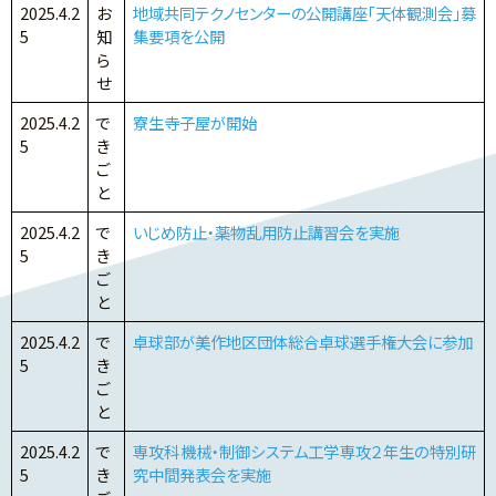
2025.4.2
お
地域共同テクノセンターの公開講座「天体観測会」募
5
知
集要項を公開
ら
せ
2025.4.2
で
寮生寺子屋が開始
5
き
ご
と
2025.4.2
で
いじめ防止・薬物乱用防止講習会を実施
5
き
ご
と
2025.4.2
で
卓球部が美作地区団体総合卓球選手権大会に参加
5
き
ご
と
2025.4.2
で
専攻科機械・制御システム工学専攻２年生の特別研
5
き
究中間発表会を実施