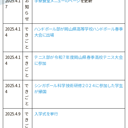
2025.4.1
お
学寮食堂メニューのページ
を更新
7
知
ら
せ
2025.4.1
で
ハンドボール部が岡山県高等学校ハンドボール春季
4
き
大会に出場
ご
と
2025.4.1
で
テニス部が令和７年度岡山県春季高校テニス大会
4
き
に参加
ご
と
2025.4.1
で
シンガポール科学技術研修２０２４に参加した学生
4
き
が帰国
ご
と
2025.4.9
で
入学式を挙行
き
ご