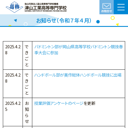
お知らせ（令和７年４月）
2025.4.2
で
バドミントン部が岡山県高等学校バドミントン競技春
8
き
季大会に参加
ご
と
2025.4.2
で
ハンドボール部が美作総体ハンドボール競技に出場
8
き
ご
と
2025.4.2
お
授業評価アンケートのページ
を更新
5
知
ら
せ