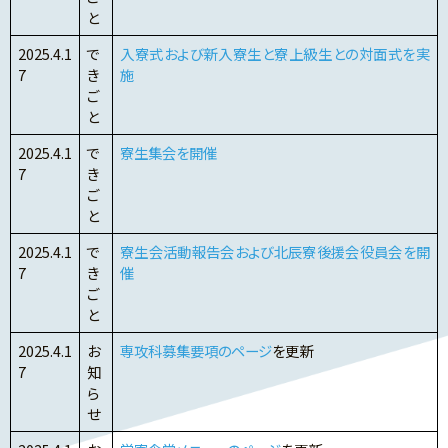
と
2025.4.1
で
入寮式および新入寮生と寮上級生との対面式を実
7
き
施
ご
と
2025.4.1
で
寮生集会を開催
7
き
ご
と
2025.4.1
で
寮生会活動報告会および北辰寮後援会役員会を開
7
き
催
ご
と
2025.4.1
お
専攻科募集要項のページ
を更新
7
知
ら
せ