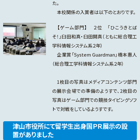
た。
本校関係の入賞者は以下のとおりです。
【ゲーム部門】 ２位 「ひこうきとば
そ！」臼田和真・臼田開真（ともに総合理工
学科情報システム系２年）
企業賞「System Guardman」橋本惠人
（総合理工学科情報システム系２年）
1枚目の写真はメディアコンテンツ部門
の展示会場での準備のようすで、2枚目の
写真はゲーム部門での競技タイピングソフ
トで対戦をしているようすです。
津山市役所にて留学生出身国ＰＲ展示の設
置がありました