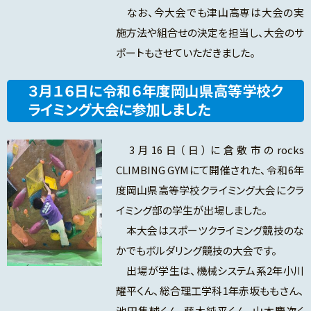
なお、今大会でも津山高専は大会の実
施方法や組合せの決定を担当し、大会のサ
ポートもさせていただきました。
３月１６日に令和６年度岡山県高等学校ク
ライミング大会に参加しました
3月16日（日）に倉敷市のrocks
CLIMBING GYMにて開催された、令和6年
度岡山県高等学校クライミング大会にクラ
イミング部の学生が出場しました。
本大会はスポーツクライミング競技のな
かでもボルダリング競技の大会です。
出場が学生は、機械システム系2年小川
耀平くん、総合理工学科1年赤坂ももさん、
池田隼輔くん、藤木純平くん、山本慶次く