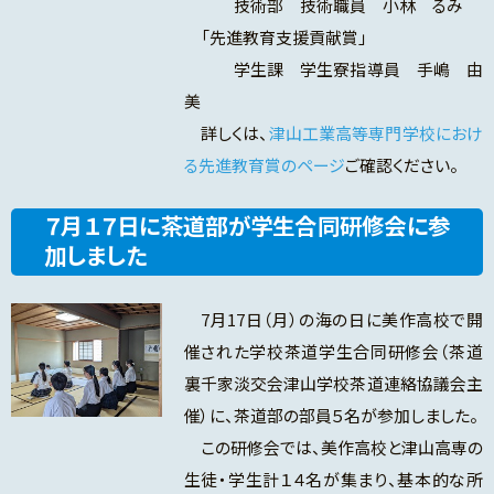
技術部 技術職員 小林 るみ
「先進教育支援貢献賞」
学生課 学生寮指導員 手嶋 由
美
詳しくは、
津山工業高等専門学校におけ
る先進教育賞のページ
ご確認ください。
７月１７日に茶道部が学生合同研修会に参
加しました
7月17日（月）の海の日に美作高校で開
催された学校茶道学生合同研修会（茶道
裏千家淡交会津山学校茶道連絡協議会主
催）に、茶道部の部員５名が参加しました。
この研修会では、美作高校と津山高専の
生徒・学生計１４名が集まり、基本的な所