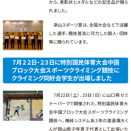
から、表彰状とメダルなどの記念品が贈ら
れました。
津山スポーツ賞は、全国大会などで活躍
した選手、競技普及に尽力した個人・団体
等に贈られています。
７月２２日・２３日に特別国民体育大会中国
ブロック大会スポーツクライミング競技に
クライミング同好会学生が出場しました
7月22日（土）、23日（日）に山口県セミ
ナーパークで開催された、特別国民体育大
会中国ブロック大会スポーツクライミング
競技へ、機械システム系３年の渡邉颯大く
んが岡山県少年男子代表として出場いた