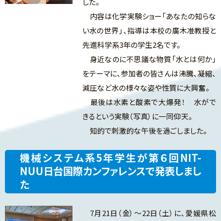
した。
内容は化学実験ショー「あなたの知らな
い水の世界」、指導は本校の廣木准教授と
先進科学系3年の学生2名です。
身近なのに不思議な物質「水とは何か」
をテーマに、参加者の皆さんは沸騰、凝縮、
減圧など水の様々な姿や性質に大興奮。
最後は水素と酸素で大爆発！ 水がで
きるという実験（写真）に一同仰天。
知的で刺激的な午後を過ごしました。
機械システム系5年学生が第６回NIT-
NUU日台国際カンファレンスで発表しまし
た
7月21日（金）～22日（土）に、愛媛県松