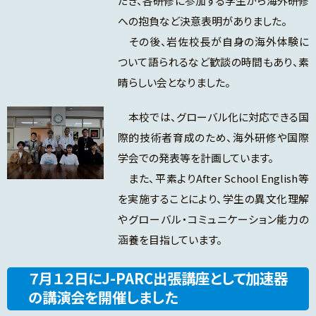
だき、各研修に参加する学生から海外研修
への抱負など決意表明がありました。
その後、岩佐校長が自身の海外体験に
ついて語られるなど歓談の時間もあり、素
晴らしい会となりました。
本校では、グローバル化に対応できる国
際的技術者育成のため、海外研修や国際
学会での発表等を計画しています。
また、平素よりAfter School English等
を実施することにより、学生の異文化理解
やグローバル・コミュニケーション能力の
涵養を目指しています。
７月１２日にJ-PARC出張講座として加速器
の講演会を開催しました