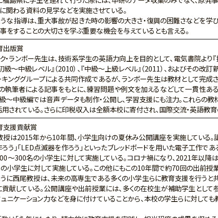
興に関わる資料の見学などを実施させている。
うな指導は、重大事故が起きた時の影響の大きさ・復興の困難さなどを学び
仕事をすることの大切さを学ぶ重要な機会を与えているとも言える。
育出版賞
ク・ランボー先生は、技術系学生の英語力向上を目的として、電気書院より
初級～中級レベル』（2010）、『中級～上級レベル』（2011）、およびその改訂
ーキンググループによる共同作成であるが、ランボー先生は教材として完成
他の執筆者による記事をもとに、練習問題や例文を加えるなどして一貫性あ
初級～中級編では音声データも制作・公開し、学習支援にも注力。これらの教
活用されている。さらに印税収入は全額本校に寄付され、国際交流・英語教育
育支援貢献賞
授は2015年から10年間、小学生向けの夏休み公開講座を実施している。
ろう」「LED点滅器を作ろう」といったブレッドボードを用いた電子工作である。
00～300名の小学生に対して実施している。コロナ禍になり、2021年以降
名の小学生に対して実施している。この他にもこの10年間で約70回の出前授
うに西尾教授は、未来の高専生である多くの小学生らに教育支援を行うと共
に貢献している。公開講座や出前授業には、多くの在校生が補助学生として参
ミュニケーション力などを身に付けていることから、本校の学生らに対しても