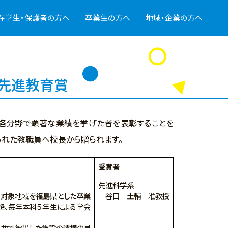
在学生・保護者の方へ
卒業生の方へ
地域・企業の方へ
先進教育賞
る各分野で顕著な業績を挙げた者を表彰することを
られた教職員へ校長から贈られます。
受賞者
先進科学系
対象地域を福島県とした卒業
谷口 圭輔 准教授
以降、毎年本科５年生による学会
事故で被災した施設の遺構の見