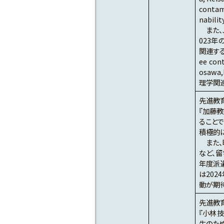
contam
nabi
また、J
023年
関連する論文
ee cont
osawa,
理学関
先進教
『加藤
ること
積極的
また、
など、
年度派
は20
動が期待
先進教
『小林
生のた