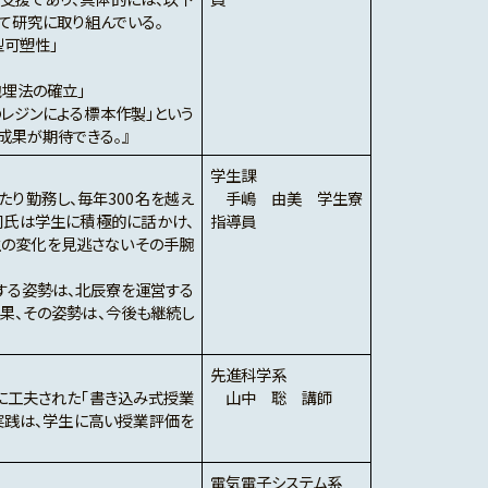
けて研究に取り組んでいる。
型可塑性」
包埋法の確立」
レジンによる標本作製」という
成果が期待できる。』
学生課
たり勤務し、毎年300名を越え
手嶋 由美 学生寮
同氏は学生に積極的に話かけ、
指導員
生の変化を見逃さないその手腕
する姿勢は、北辰寮を運営する
果、その姿勢は、今後も継続し
先進科学系
に工夫された「書き込み式授業
山中 聡 講師
実践は、学生に高い授業評価を
電気電子システム系