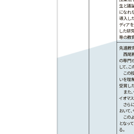
生と議
になれ
導入し
ディア
した研
専の教
先進教
西尾教
の専門
して、
この授
いを理解
受賞した
また、
イオマ
さらに
おいて
このよ
となって
る。