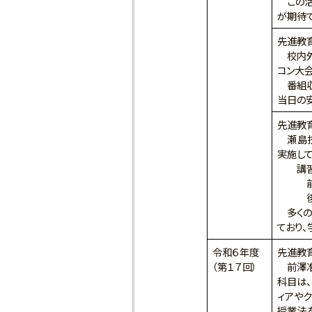
この活
が期待で
先進教
校内外
コン大
番組収
当日の
先進教
瀬島技
実施し
講習
前期：
後期：
多くの
ており
令和６年度
先進教
（第１７回）
前澤准
科目は、
ィアやク
授業法