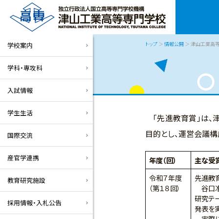
トップ
＞
情報公開
＞ 津山工業高
学校案内
学科・専攻科
入試情報
学生生活
「先進教育賞」は、
目的とし、運営会議構
国際交流
産官学連携
年度（回）
主な受
令和７年度
先進教
教育研究施設
（第１８回）
谷口准
研究テ
採用情報・入札公告
発表を
実際に