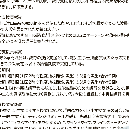
動は「永年にわたり、精力的に教育支援を実践し、相当程度の成果を収める
きる。」に該当する。
育支援貢献賞
に津山高専の取り組みを発信した点や、ロボコンに全く縁がなかった渡邊
会で大役を果たされた功績は大きい。
録においてもＮＨＫ番組製作スタッフとのコミュニケーションや場内の見回り
安全かつ円滑な運営に寄与された。
育支援貢献賞
術専門職員は、教育の技術支援として、電気工事士技能試験のための実技
てきており、現在は以下の講習期間で実施している。
期間
週３回（１回２時間程度、放課後に実施）の３週間実施（合計９回）
週３回（１回２時間程度、放課後に実施）の３週間実施（合計９回）
学生らは本実技講習会に参加し、技能試験のための講習を受けることで、
、学生らの資格取得に大きく貢献してきている。今後も継続して本実技講習を実
育授業実践賞
教授は、生物に関する授業において、“創造力を引き出す授業法の研究と実
「一般生物学」、「チャレンジゼミナール基礎」、「先進科学実験実習Ⅰ」であ
リエイティブなアイディアを促すために、マインドマップ、ブレインストーミング
を研究し実践している。それは、それぞれの学生が直観的に書いた文字や図