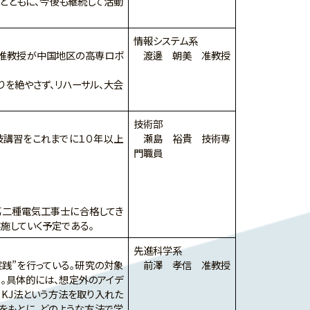
とともに、今後も継続して活動
情報システム系
准教授が中国地区の高専ロボ
渡邊 朝美 准教授
を絶やさず、リハーサル、大会
技術部
講習をこれまでに１０年以上
瀬島 裕貴 技術専
門職員
第二種電気工事士に合格してき
施していく予定である。
先進科学系
践”を行っている。研究の対象
前澤 孝信 准教授
る。具体的には、想定外のアイデ
、KJ法という方法を取り入れた
をもとに、どのような方法で学