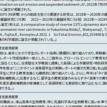
ination on soil erosion and suspended sediment」が、2022年7
lityに論文が掲載された。
SPS（科研費）からの助成を受けた関連する研究は、 2018年～2020年の基
の基盤研究C（代表） 2022～2023年の基盤研究C（分担） 2022年～20
（例えば、A comparative study of riverine 137Cs dynamics during
aminated river catchments in Fukushima.Niida,T., Wakiyama,Y., Ta
H., Fujita,K., Konoplev,A.2022. 1 Sci.Total Environ.,821,1
連の科学雑誌に論文が掲載されている。』
育支援貢献賞
教授は、長年にわたり学生のレポート指導に積極的に取り組んでおり、実験書
でレポート作成指導の一助とした。ここ数年は、グローバルエンジニア教育を
に図るとともに、台湾聯合大学教員と連携した英語による卒業研究・特別研究
昨年度は「ここがポイント高専留学生の実験レポートの書き方第２版」を山
留学生に対する教育支援にも継続的に取り組んでいる。さらに、昨年は「タイ高
遣候補教員」に応募するなど、留学生の教育支援のみならずタイ高専での教
24年度派遣候補教員の候補者として英語研修にも意欲的に取り込むなど、
できる。』
育支援貢献賞
技術職員は、津山高専の生物教育、特に先進科学系の生物教育に高い水準で
めの先進的な生物教育教材研究、それを活かした生物実験、卒業研究等での