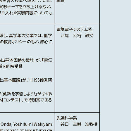
験実習の授業へ導入している。
職員
実験テーマを立ち上げるなど、
取り入れた実験内容についても
電気電子システム系
導し、高学年の授業では、低学
西尾 公裕 教授
の教育ポリシーのもと、熱心に
出基本回路の設計」が、「電気
賞を同時受賞
基本回路」が、「HISS優秀研
英語を学習しよう!」が令和5
材コンテスト」で特別賞である
先進科学系
, Yoshifumi Wakiyam
谷口 圭輔 准教授
t impact of Fukushima de