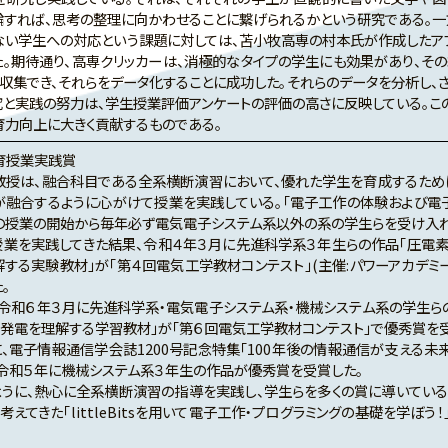
論すれば、思考の整理に向かわせることに繋げられるかという研究である。一
ない学生への対応という課題に対しては、苫小牧高専の村本氏が作成したアプ
た。期待通り、高専クリッカーは、消極的なタイプの学生にも効果があり、その
を収集でき、それらをデータ化することに成功した。それらのデータを分析し、
究と実践の努力は、学生授業評価アンケートの評価の高さに反映している。こ
育力向上に大きく貢献するものである。
育授業実践賞
授は、融合科目である全系横断演習において、優れた学生を育成するため
が融合するように心がけて授業を実践している。「電子工作の体験および電
この授業の開始から毎年必ず電気電子システム系以外の系の学生らを受け入れ
業を実践してきた結果、令和４年３月に先進科学系３年生らの作品「圧電
する実験教材」が「第４回電気工学教材コンテスト」(主催:パワーアカデミー
。
令和６年３月に先進科学系・電気電子システム系・機械システム系の学生ら
ス発電を理解する学習教材」が「第６回電気工学教材コンテスト」で優秀賞を受
、電子情報通信学会誌1200号記念特集「100年後の情報通信が支える未
、令和５年に機械システム系３年生の作品が優秀賞を受賞した。
うに、熱心に全系横断演習の指導を実践し、学生らを多くの賞に導いている
考えてきた「littleBitsを用いて電子工作・プログラミングの基礎を学ぼ