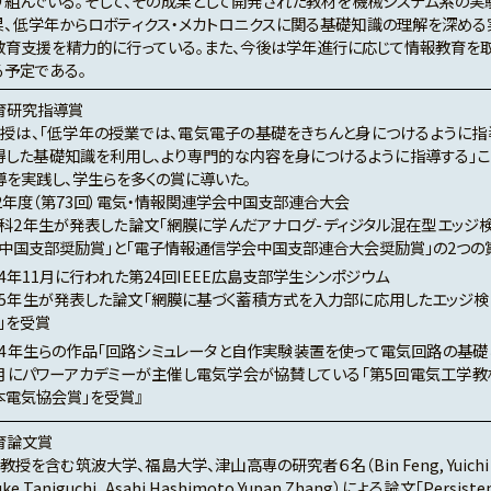
り組んでいる。そして、その成果として開発された教材を機械システム系の実
果、低学年からロボティクス・メカトロニクスに関る基礎知識の理解を深める
教育支援を精力的に行っている。また、今後は学年進行に応じて情報教育を
る予定である。
育研究指導賞
教授は、「低学年の授業では、電気電子の基礎をきちんと身につけるように指
得した基礎知識を利用し、より専門的な内容を身につけるように指導する」こ
導を実践し、学生らを多くの賞に導いた。
22年度（第73回）電気・情報関連学会中国支部連合大会
科2年生が発表した論文「網膜に学んだアナログ-ディジタル混在型エッジ検
中国支部奨励賞」と「電子情報通信学会中国支部連合大会奨励賞」の2つの
4年11月に行われた第24回IEEE広島支部学生シンポジウム
5年生が発表した論文「網膜に基づく蓄積方式を入力部に応用したエッジ検出
」を受賞
4年生らの作品「回路シミュレータと自作実験装置を使って電気回路の基礎と
月にパワーアカデミーが主催し電気学会が協賛している「第5回電気工学教
本電気協会賞」を受賞』
育論文賞
授を含む筑波大学、福島大学、津山高専の研究者６名（Bin Feng, Yuichi Onda
suke Taniguchi, Asahi Hashimoto Yupan Zhang）による論文「Persisten