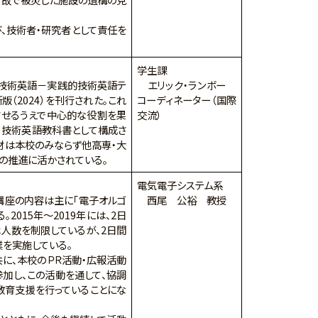
、技術者・研究者として責任を
学生課
『技術英語－実践的技術英語テ
エリック・ランボー
新版（2024）を刊行された。これ
コーディネーター（国際
させるうえで中心的な役割を果
交流）
る技術英語教科書として構成さ
材は本校のみならず他高専・大
の推進に活かされている。
電気電子システム系
講座の内容は主に「電子オルゴ
西尾 公裕 教授
2015年～2019年には、2日
は人数を制限しているが、2日間
業を実施している。
に、本校のＰＲ活動・広報活動
加し、この活動を通して、協調
教育支援を行っていることにな