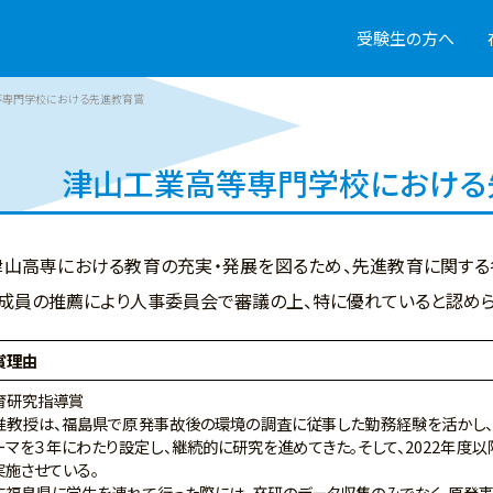
受験生の方へ
等専門学校における先進教育賞
津山工業高等専門学校における
津山高専における教育の充実・発展を図るため、先進教育に関す
成員の推薦により人事委員会で審議の上、特に優れていると認め
賞理由
育研究指導賞
教授は、福島県で原発事故後の環境の調査に従事した勤務経験を活かし、
ーマを３年にわたり設定し、継続的に研究を進めてきた。そして、2022年度
実施させている。
福島県に学生を連れて行った際には、卒研のデータ収集のみでなく、原発