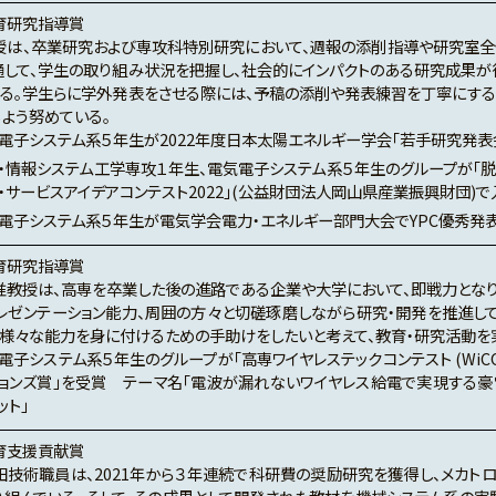
育研究指導賞
は、卒業研究および専攻科特別研究において、週報の添削指導や研究室全
通して、学生の取り組み状況を把握し、社会的にインパクトのある研究成果が
いる。学生らに学外発表をさせる際には、予稿の添削や発表練習を丁寧にする
よう努めている。
電子システム系５年生が2022年度日本太陽エネルギー学会「若手研究発表
・情報システム工学専攻１年生、電気電子システム系５年生のグループが「
・サービスアイデアコンテスト2022」(公益財団法人岡山県産業振興財団)で
電子システム系５年生が電気学会電力・エネルギー部門大会でYPC優秀発
育研究指導賞
教授は、高専を卒業した後の進路である企業や大学において、即戦力とな
プレゼンテーション能力、周囲の方々と切磋琢磨しながら研究・開発を推進して
、様々な能力を身に付けるための手助けをしたいと考えて、教育・研究活動を
電子システム系５年生のグループが「高専ワイヤレステックコンテスト (WiCON)
ョンズ賞」を受賞 テーマ名「電波が漏れないワイヤレス給電で実現する
ット」
育支援貢献賞
技術職員は、2021年から３年連続で科研費の奨励研究を獲得し、メカト