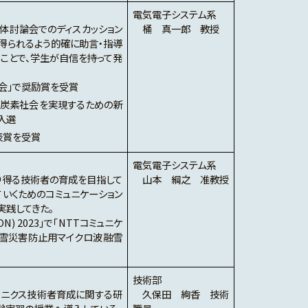
電気電子システム系
体討論会でのディスカッション
桶 真一郎 教授
得られるよう的確に助言・指導
ことで、学生が自信を持って発
会」で奨励賞を受賞
脱炭素社会を実現するための新
入選
表賞を受賞
電気電子システム系
り得る技術者の育成を目指して
山本 綱之 准教授
いくためのコミュニケーション
実践してきた。
 2023」で「NTTコミュニケ
豪雪災害防止用マイクロ波融雪
技術部
ロニクス技術者育成に関する研
久保田 絢香 技術