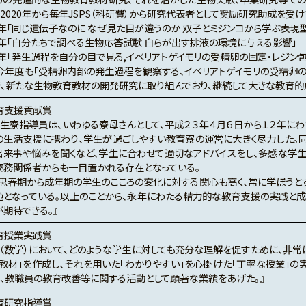
2020年から毎年JSPS（科研費）から研究代表者として奨励研究助成を受
0年「同じ遺伝子なのに なぜ見た目が違うのか 双子とミジンコから学ぶ表現
1年「自分たちで調べる生物応答試験 自らが出す排液の環境に与える影響」
2年「発生過程を自分の目で見る,イベリアトゲイモリの受精卵の固定・レジン
、今年度も「受精卵内部の発生過程を観察する、イベリアトゲイモリの受精卵の
で、新たな生物教育教材の開発研究に取り組んでおり、継続して大きな教育的
育支援貢献賞
学生寮指導員は、いわゆる寮母さんとして、平成２３年４月６日から１２年にわ
の生活支援に携わり、学生が過ごしやすい教育寮の運営に大きく尽力した。
出来事や悩みを聞くなど、学生に合わせて適切なアドバイスをし、多感な学
寮務関係者からも一目置かれる存在となっている。
思春期から成年期の学生のこころの変化に対する関心も高く、常に学ぼうと
範となっている。以上のことから、永年にわたる精力的な教育支援の実践と成
期待できる。』
育授業実践賞
業（数学）において、どのような学生に対しても充分な理解を促すために、非常
ト教材」を作成し、それを用いた「わかりやすい」を心掛けた「丁寧な授業」の
り、教職員の教育改善等に関する活動として顕著な業績をあげた。』
育研究指導賞