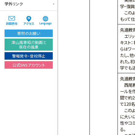
学外リンク
学・復
このよ
もって
先進教
寄附のお願い
エリッ
キスト：
津山高専紹介動画と
現在の風景
らはワ
たし、
警報発令・登校停止
れた。
公式SNSアカウント
学でも
先進教
西尾教
ールを作
間で約2
で120
このよ
に大い
性やコ
る。