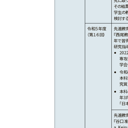
究に取
その結
学生の
検討す
令和５年度
先進教
（第１６回）
『西尾
年で習
研究指
20
専攻
学会
令和
本科
究賞
本科
年3
「日
先進教
『谷口准教
a, Kei