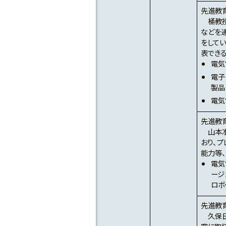
先進教
桶教授
などを
をして
表できる
電気
電子
製品
電気
先進教
山本准
おり、
能力等
電気
ージ
ロボ
先進教
久保田