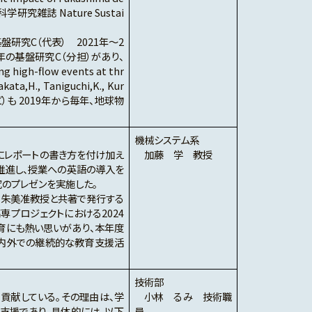
月の科学研究雑誌 Nature Sustai
盤研究C（代表） 2021年～2
24年の基盤研究C（分担）があり、
 high-flow events at thr
kata,H., Taniguchi,K., Kur
53408など）も 2019年から毎年、地球物
機械システム系
にレポートの書き方を付け加え
加藤 学 教授
推進し、授業への英語の導入を
のプレゼンを実施した。
田朱美准教授と共著で発行する
専プロジェクトにおける2024
育にも熱い思いがあり、本年度
国内外での継続的な教育支援活
技術部
貢献している。その理由は、学
小林 るみ 技術職
支援であり、具体的には、以下
員