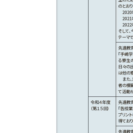
のとおり
202
202
202
そして
テーマ
先進教
『手嶋
る寮生
日々の
は他の
また、
者の模
て活動が
令和４年度
先進教
（第１５回）
『各授
プリン
得てお
先進教