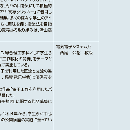
方、周りの目を気にして積極的
リ「高専クリッカー」に着目し
結果、多くの様々な学生のアイ
さらに興味を促す授業法を目指
の意義ある取り組みは、津山高
電気電子システム系
に、総合理工学科として学生ら
西尾 公裕 教授
子工作教材の開発」をテーマと
て実施している。
素子を利用した直流と交流の違
、 協賛:電気学会)で優秀賞を
の作品「電子工作を利用したバ
賞した。
来予想図」に関する作品募集に
。令和４年から、学生らが中心
う！」の公開講座の実施に至ってい