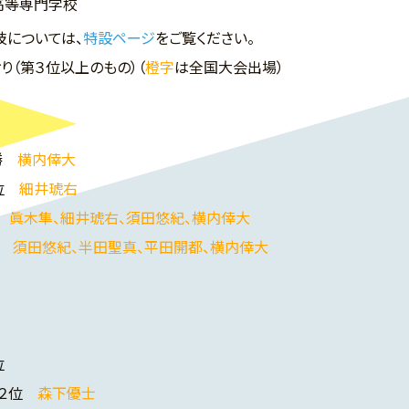
高等専門学校
については、
特設ページ
をご覧ください。
り（第３位以上のもの）（
橙字
は全国大会出場）
勝
横内倖大
２位
細井琥右
位
眞木隼、細井琥右、須田悠紀、横内倖大
勝
須田悠紀、半田聖真、平田開都、横内倖大
位
２位
森下優士