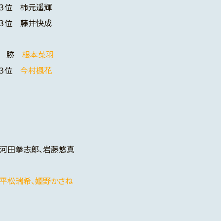
３位 柿元遥輝
３位 藤井快成
優 勝
根本菜羽
第３位
今村楓花
河田拳志郎、岩藤悠真
平松瑞希、姫野かさね