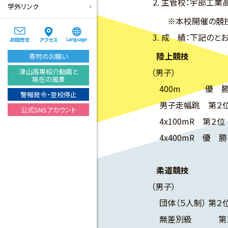
主管校：宇部工業
学外リンク
※本校開催の競技
成 績：下記のとお
陸上競技
寄附のお願い
（男子）
津山高専紹介動画と
現在の風景
400m 優 
警報発令・登校停止
男子走幅跳 第
公式SNSアカウント
4x100mR 第２
4x400mR 優 
柔道競技
（男子）
団体（５人制） 第２
無差別級 第