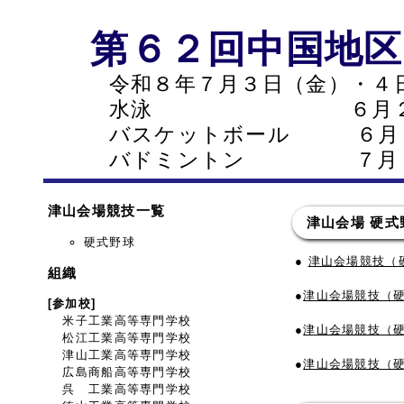
第６２回中国地区
令和８年７月３日（金）・４日
水泳 ６月２８日
バスケットボール ６月２７
バドミントン ７月１１日
津山会場競技一覧
津山会場 硬式
硬式野球
●
津山会場競技（硬
組織
●
津山会場競技（硬
[参加校]
米子工業高等専門学校
●
津山会場競技（硬
松江工業高等専門学校
津山工業高等専門学校
●
津山会場競技（硬
広島商船高等専門学校
呉 工業高等専門学校