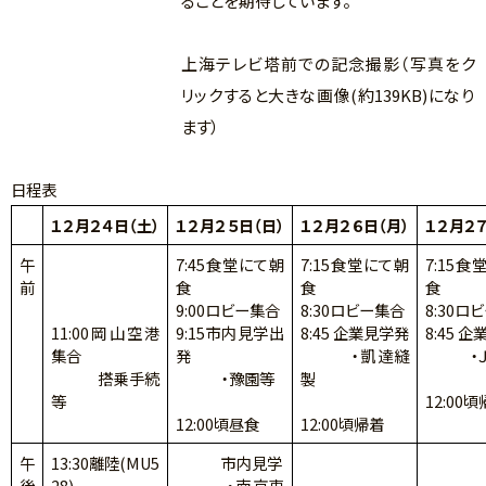
ることを期待しています。
上海テレビ塔前での記念撮影（写真をク
リックすると大きな画像(約139KB)になり
ます）
日程表
１２月２４日（土）
１２月２５日（日）
１２月２６日（月）
１２月２７
午
7:45食堂にて朝
7:15食堂にて朝
7:15食
前
食
食
食
9:00ロビー集合
8:30ロビー集合
8:30ロ
11:00岡山空港
9:15市内見学出
8:45 企業見学発
8:45 
集合
発
・凱達縫
・Ｊ
搭乗手続
・豫園等
製
等
12:00
12:00頃昼食
12:00頃帰着
午
13:30離陸(MU5
市内見学
後
28)
・南京東