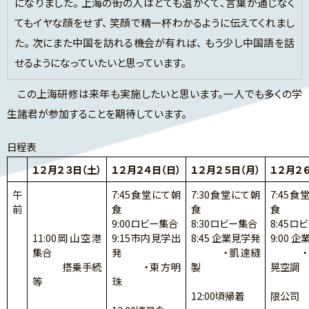
になりました。 上海の街の人はとても温かくて、言葉が通じなく
てもイヤな顔をせず、 笑顔で精一杯わかるように伝えてくれまし
た。 次にまた中国を訪れる機会が有れば、 もう少し中国語を話
せるようになっていたいと思っています。
この上海研修は来年も実施したいと思います。一人でも多くの学
生諸君が参加することを期待しています。
日程表
１２月２３日（土）
１２月２４日（日）
１２月２５日（月）
１２月２６
午
7:45食堂にて朝
7:30食堂にて朝
7:45食
前
食
食
食
9:00ロビー集合
8:30ロビー集合
8:45ロ
11:00岡山空港
9:15市内見学出
8:45 企業見学発
9:00 
集合
発
・凱達縫
・上
搭乗手続
・東方明
製
晃空調
等
珠
設
12:00頃帰着
限公司