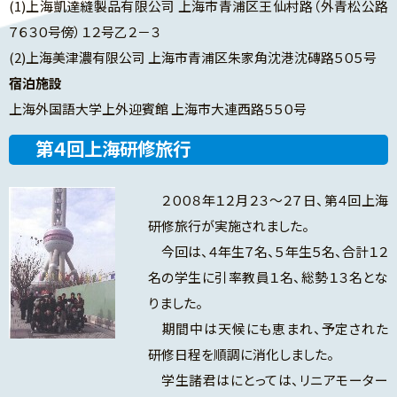
(1)上海凱達縫製品有限公司 上海市青浦区王仙村路（外青松公路
７６３０号傍）１２号乙２－３
(2)上海美津濃有限公司 上海市青浦区朱家角沈港沈磚路５０５号
宿泊施設
上海外国語大学上外迎賓館 上海市大連西路５５０号
第４回上海研修旅行
２００８年１２月２３～２７日、第４回上海
研修旅行が実施されました。
今回は、４年生７名、５年生５名、合計１２
名の学生に引率教員１名、総勢１３名とな
りました。
期間中は天候にも恵まれ、予定された
研修日程を順調に消化しました。
学生諸君はにとっては、リニアモーター