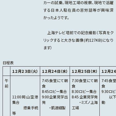
カーの試乗、現地工場の視察、現地で活躍
する日本人駐在員の苦労話等が興味深
かったようです。
上海テレビ塔前での記念撮影（写真をク
リックすると大きな画像(約127KB)になり
ます）
日程表
１２月２３日（火）
１２月２４日（水）
１２月２５日（木）
１２月２６
午
7:45食堂にて朝
7:30食堂にて朝
7:45食
前
食
食
食
8:45ロビー集合
8:30ロビー集合
9:30ロ
11:00岡山空港
9:00企業見学出
8:45 企業見学発
以下
集合
発
・ミズノ上海
動
搭乗手続
・凱達縫製
工場
等