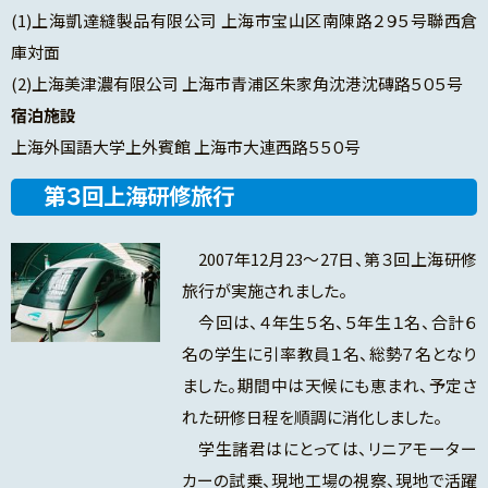
(1)上海凱達縫製品有限公司 上海市宝山区南陳路２９５号聯西倉
庫対面
(2)上海美津濃有限公司 上海市青浦区朱家角沈港沈磚路５０５号
宿泊施設
上海外国語大学上外賓館 上海市大連西路５５０号
第３回上海研修旅行
2007年12月23～27日、第３回上海研修
旅行が実施されました。
今回は、４年生５名、５年生１名、合計６
名の学生に引率教員１名、総勢７名となり
ました。期間中は天候にも恵まれ、予定さ
れた研修日程を順調に消化しました。
学生諸君はにとっては、リニアモーター
カーの試乗、現地工場の視察、現地で活躍