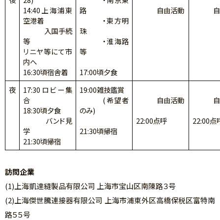
14:40上海浦東
路
自由活動
自由
空港着
・東方明
入国手続
珠
等
・淮海路
リニヤ等にて市
等
内へ
16:30頃宿舎着
17:00頃夕食
夜
17:30ロビー集
19:00雑技鑑賞
合
(希望者
自由活動
自由
18:30頃夕食
のみ)
バンド見
22:00点呼
22:00点
学
21:30頃帰宿
21:30頃帰宿
訪問企業
(1)上海凱達縫製品有限公司 上海市宝山区南陳路３号
(2)上海傑世騰連接器有限公司 上海市浦東外区高橋保税区富特南
路５５号