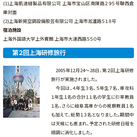
(1)上海凱達縫製品有限公司 上海市宝山区南陳路２９５号聯西倉
庫対面
(2)上海新晃空調設備股芸有限公司 上海市淞瀘路５１８号
宿泊施設
上海外国語大学上外賓館 上海市大連西路５５０号
第２回上海研修旅行
2005年12月24～28日、第２回上海研修
旅行が実施されました。
今回は、４年生３名、５年生７名、専攻科
１年生１名の合計１１名の学生に引率教員
１名、さらに岐阜高専からの視察教員１名
も加えて、総勢１３名となりました。期間中
は天候にも恵まれ、予定された研修日程を
順調に消化しました。