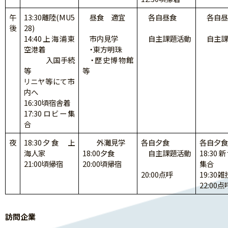
午
13:30離陸(MU5
昼食 適宜
各自昼食
各自昼
後
28)
14:40上海浦東
市内見学
自主課題活動
自主課
空港着
・東方明珠
入国手続
・歴史博物館
等
等
リニヤ等にて市
内へ
16:30頃宿舎着
17:30ロビー集
合
夜
18:30夕食 上
外灘見学
各自夕食
各自夕食
海人家
18:00夕食
自主課題活動
18:30
21:00頃帰宿
20:00頃帰宿
集合
20:00点呼
19:30
22:00点
訪問企業