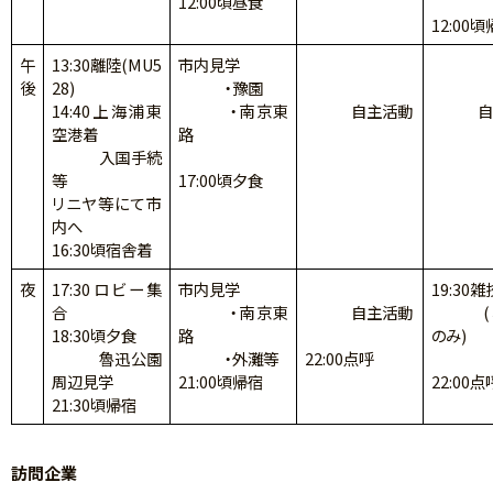
12:00頃昼食
12:00
午
13:30離陸(MU5
市内見学
後
28)
・豫園
14:40上海浦東
・南京東
自主活動
自主
空港着
路
入国手続
等
17:00頃夕食
リニヤ等にて市
内へ
16:30頃宿舎着
夜
17:30ロビー集
市内見学
19:30
合
・南京東
自主活動
(希
18:30頃夕食
路
のみ)
魯迅公園
・外灘等
22:00点呼
周辺見学
21:00頃帰宿
22:00点
21:30頃帰宿
訪問企業