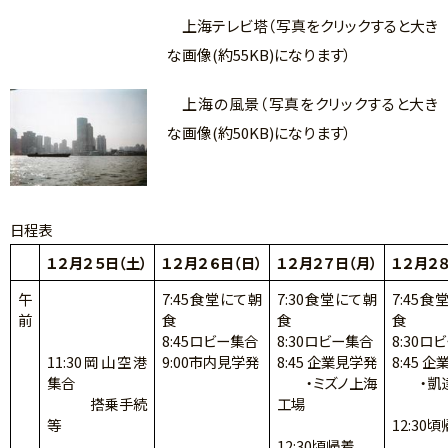
上海テレビ塔（写真をクリックすると大き
な画像(約55KB)になります）
上海の風景（写真をクリックすると大き
な画像(約50KB)になります）
日程表
１２月２５日（土）
１２月２６日（日）
１２月２７日（月）
１２月２８
午
7:45食堂にて朝
7:30食堂にて朝
7:45食
前
食
食
食
8:45ロビー集合
8:30ロビー集合
8:30ロ
11:30岡山空港
9:00市内見学発
8:45 企業見学発
8:45 
集合
・ミズノ上海
・凱達
搭乗手続
工場
等
12:30
12:30頃帰着