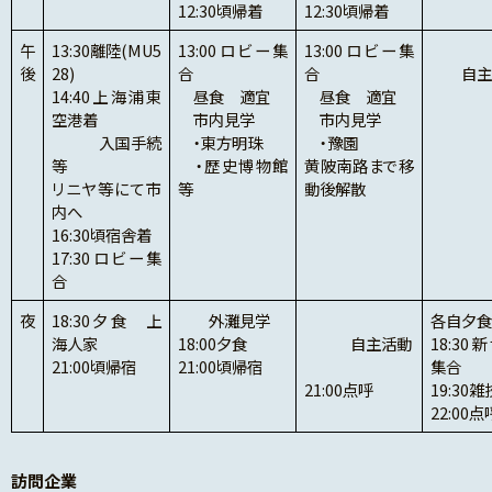
12:30頃帰着
12:30頃帰着
午
13:30離陸(MU5
13:00ロビー集
13:00ロビー集
後
28)
合
合
自主
14:40上海浦東
昼食 適宜
昼食 適宜
空港着
市内見学
市内見学
入国手続
・東方明珠
・豫園
等
・歴史博物館
黄陂南路まで移
リニヤ等にて市
等
動後解散
内へ
16:30頃宿舎着
17:30ロビー集
合
夜
18:30夕食 上
外灘見学
各自夕食
海人家
18:00夕食
自主活動
18:30
21:00頃帰宿
21:00頃帰宿
集合
21:00点呼
19:30
22:00点
訪問企業