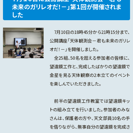
未来のガリレオだ！－」第１回が開催されま
した
7月10日の18時45分から21時15分まで、
公開講座「天体観測会－君も未来のガリレ
オだ！－」を開催しました。
全25組、50名を超える参加者の皆様に、
望遠鏡工作と、完成したばかりの望遠鏡で
金星を見る天体観察の2本立てのイベント
を楽しんでいただきました。
前半の望遠鏡工作教室では望遠鏡キッ
トの組み立てを行いました。参加者のみな
さんは、保護者の方や、天文部員10名の手
を借りながら、無事自分の望遠鏡を完成さ