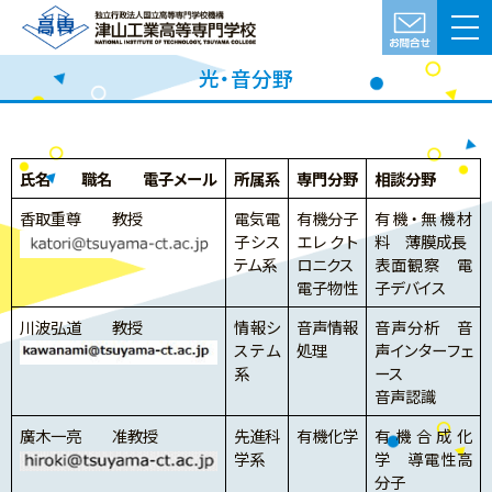
光・音分野
氏名 職名 電子メール
所属系
専門分野
相談分野
香取重尊 教授
電気電
有機分子
有機・無機材
子シス
エレクト
料 薄膜成長
テム系
ロニクス
表面観察 電
電子物性
子デバイス
川波弘道 教授
情報シ
音声情報
音声分析 音
ステム
処理
声インターフェ
系
ース
音声認識
廣木一亮 准教授
先進科
有機化学
有機合成化
学系
学 導電性高
分子