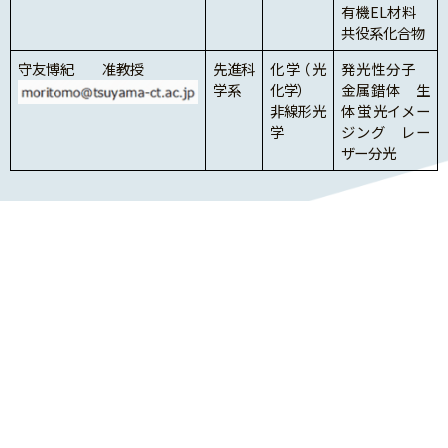
有機EL材料
共役系化合物
守友博紀 准教授
先進科
化学（光
発光性分子
学系
化学）
金属錯体 生
非線形光
体蛍光イメー
学
ジング レー
ザー分光