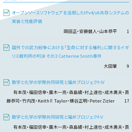
オープンソースソフトウェアを活用したIPv4/v6共存システムの
実装と性能評価
岡田正・安藤健人・山本恭平 1
国外での武力紛争における「生命に対する権利」に関するイギ
リス裁判所の判決 その３ Catherine Smith事件
大田肇 9
数学と化学の学際共同研究と福井プロジェクトIV
有本茂・福田信幸・廣木一亮・森島績・村上達也・成木勇夫・斎
藤恭司・竹内茂・Keith F. Taylor・横谷正明・Peter Zizler 17
数学と化学の学際共同研究と福井プロジェクトV
有本茂・福田信幸・廣木一亮・森島績・村上達也・成木勇夫・斎