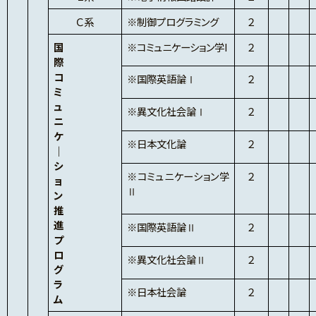
Ｃ系
※制御プログラミング
２
国
※コミュニケーション学I
２
際
コ
※国際英語論Ⅰ
２
ミ
ュ
※異文化社会論Ⅰ
２
ニ
ケ
※日本文化論
２
｜
シ
※コミュニケーション学
２
ョ
Ⅱ
ン
推
進
※国際英語論Ⅱ
２
プ
ロ
※異文化社会論Ⅱ
２
グ
ラ
※日本社会論
２
ム