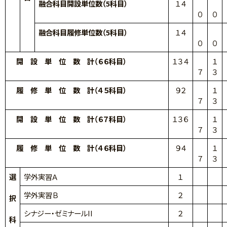
融合科目開設単位数（5科目）
１４
０
０
融合科目履修単位数（5科目）
１４
０
０
開 設 単 位 数 計（６６科目）
１３４
１
７
３
履 修 単 位 数 計（４５科目）
９２
１
７
３
開 設 単 位 数 計（６７科目）
１３６
１
７
３
履 修 単 位 数 計（４６科目）
９４
１
７
３
選
学外実習Ａ
１
学外実習Ｂ
２
択
シナジー・ゼミナールII
２
科