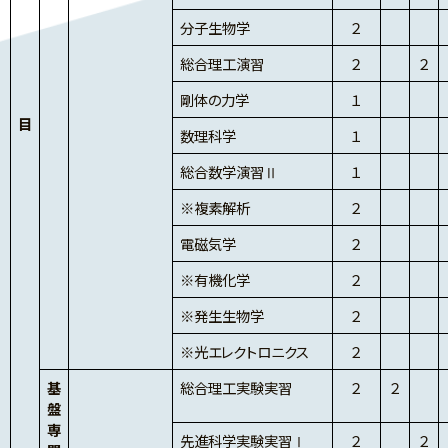
分子生物学
２
総合理工演習
２
２
剛体の力学
１
目
数理科学
１
総合数学演習Ⅱ
１
※複素解析
２
電磁気学
２
※有機化学
２
※発生生物学
２
※光エレクトロニクス
２
基
総合理工実験実習
２
２
盤
専
先進科学実験実習Ⅰ
２
２