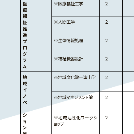
医
※医療福祉工学
２
療
福
※人間工学
２
祉
推
進
※生体情報処理
２
プ
ロ
グ
※福祉機器設計
２
ラ
ム
地
※地域文化論―津山学
２
域
イ
ノ
※地域マネジメント論
２
ベ
｜
シ
※地域活性化ワークシ
２
ョ
ョップ
ン
推