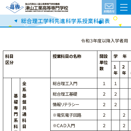
総合理工学科先進科学系授業科目表
令和３年度以降入学者用
科目
授業科目の名称
開設
学 年
区分
単位
１
２
数
年
年
全
総合理工入門
１
１
系
総合理工基礎
２
２
基
基
礎
盤
情報リテラシー
２
２
専
共
門
通
※電気電子回路
２
２
系
科
※ＣＡＤ入門
２
２
科
目