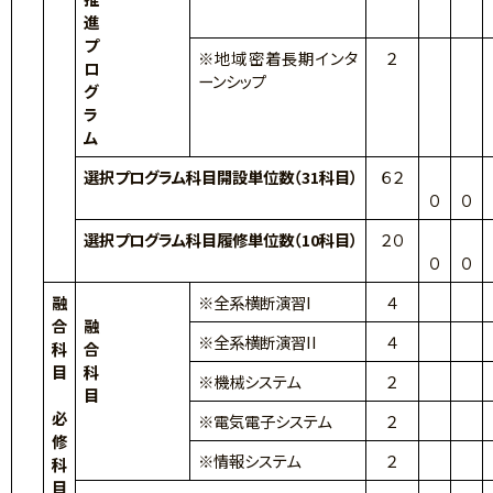
進
プ
※地域密着長期インタ
２
ロ
ーンシップ
グ
ラ
ム
選択プログラム科目開設単位数（31科目）
６２
０
０
選択プログラム科目履修単位数（10科目）
２０
０
０
融
※全系横断演習I
４
合
融
※全系横断演習II
４
科
合
目
科
※機械システム
２
目
必
※電気電子システム
２
修
※情報システム
２
科
目