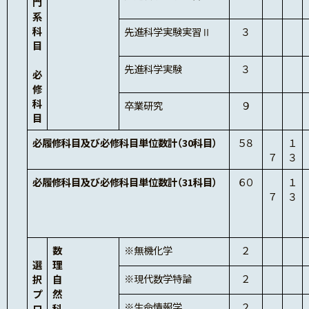
門
系
科
先進科学実験実習Ⅱ
３
目
先進科学実験
３
必
修
科
卒業研究
９
目
必履修科目及び必修科目単位数計（30科目）
５８
１
７
３
必履修科目及び必修科目単位数計（31科目）
６０
１
７
３
数
※無機化学
２
選
理
※現代数学特論
２
択
自
プ
然
※生命情報学
２
ロ
科