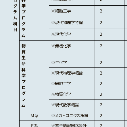
グ
学
※細胞工学
２
ラ
プ
ム
ロ
※現代物理学特論
２
科
グ
目
ラ
※現代化学
２
ム
物
※無機化学
２
質
生
※生化学
２
命
科
※現代物理学概論
２
学
プ
※細胞工学
２
ロ
グ
※物質化学
２
ラ
※現代数学概論
２
ム
Ｍ系
※メカトロ二クス概論
２
Ｅ系
※電子情報回路設計
２