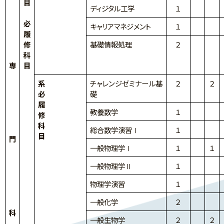
目
ディジタル工学
１
必
キャリアマネジメント
１
履
修
基礎情報処理
２
科
専
目
系
チャレンジゼミナール基
２
２
必
礎
履
教養数学
１
修
科
総合数学演習Ⅰ
１
目
門
一般物理学Ⅰ
１
１
一般物理学Ⅱ
１
物理学演習
１
一般化学
２
科
一般生物学
２
２