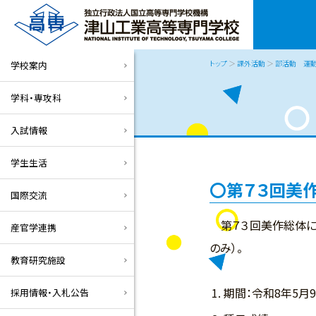
トップ
＞
課外活動
＞
部活動 運
学校案内
学科・専攻科
入試情報
学生生活
第７３回美
国際交流
第７３回美作総体に
産官学連携
のみ）。
教育研究施設
期間：令和8年5月9
採用情報・入札公告