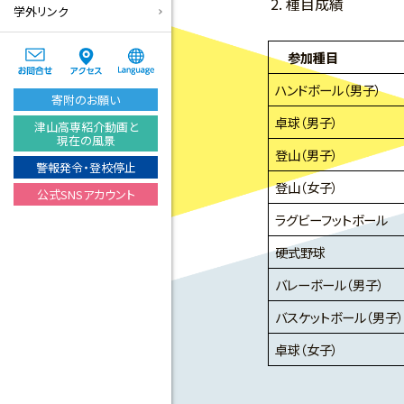
種目成績
学外リンク
参加種目
ハンドボール（男子）
寄附のお願い
卓球（男子）
津山高専紹介動画と
現在の風景
登山（男子）
警報発令・登校停止
登山（女子）
公式SNSアカウント
ラグビーフットボール
硬式野球
バレーボール（男子）
バスケットボール（男子）
卓球（女子）