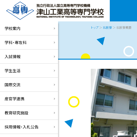
トップ
＞
北辰寮
＞ 北辰寮概要
学校案内
学科・専攻科
入試情報
学生生活
国際交流
産官学連携
教育研究施設
採用情報・入札公告