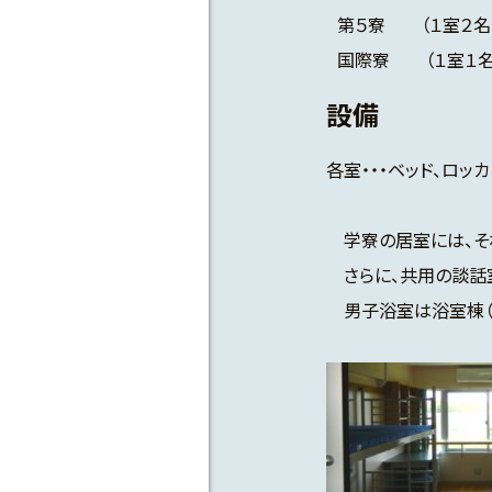
第５寮 （１室２名、1
国際寮 （１室１名、
設備
各室・・・ベッド、ロッ
学寮の居室には、それ
さらに、共用の談話室
男子浴室は浴室棟（第