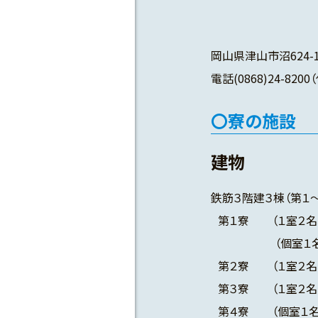
岡山県津山市沼624-1 
電話(0868)24-82
寮の施設
建物
鉄筋３階建３棟（第１～
第１寮 （１室２名、1
（個室１名、 9
第２寮 （１室２名、1
第３寮 （１室２名、1
第４寮 （個室１名、9