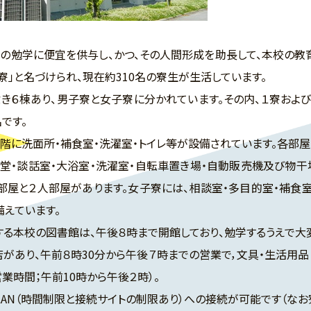
の勉学に便宜を供与し、かつ、その人間形成を助長して、本校の教
寮」と名づけられ、現在約310名の寮生が生活しています。
６棟あり、男子寮と女子寮に分かれています。その内、１寮および２寮
です。
に洗面所・補食室・洗濯室・トイレ等が設備されています。各部屋
堂・談話室・大浴室・洗濯室・自転車置き場・自動販売機及び物干
部屋と２人部屋があります。女子寮には、相談室・多目的室・補食
備えています。
本校の図書館は、午後８時まで開館しており、勉学するうえで大
あり、午前８時30分から午後７時までの営業で，文具・生活用品・
業時間；午前10時から午後２時）。
N（時間制限と接続サイトの制限あり）への接続が可能です（なお寮内