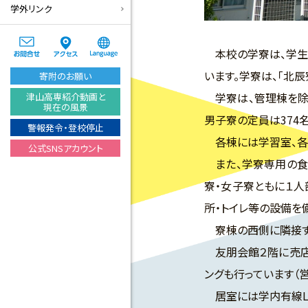
学外リンク
本校の学寮は、学生
います。学寮は、「北辰
寄附のお願い
学寮は、管理棟を除き
津山高専紹介動画と
現在の風景
男子寮の定員は374名
警報発令・登校停止
各棟には学習室、各階
公式SNSアカウント
また、学寮専用の食
寮・女子寮ともに１人
所・トイレ等の設備を
寮棟の西側に隣接する
友朋会館２階に売店が
ングも行っています（営
居室には学内有線LA