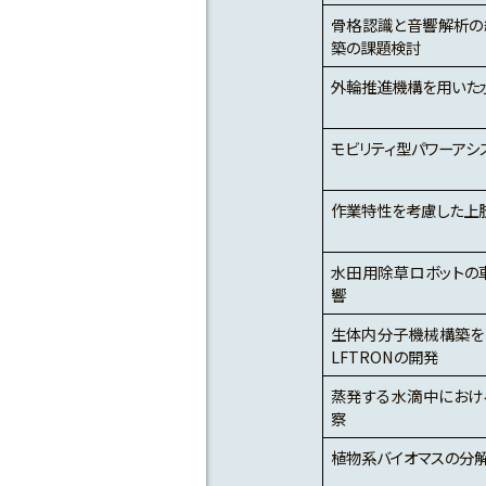
骨格認識と音響解析の
築の課題検討
外輪推進機構を用いた
モビリティ型パワーアシ
作業特性を考慮した上
水田用除草ロボットの
響
生体内分子機械構築を目
LFTRONの開発
蒸発する水滴中におけ
察
植物系バイオマスの分