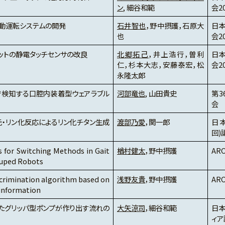
ン
, 細谷和範
会2
自動運転システムの開発
石井智也
，野中摂護，石原大
日本
也
会2
ットの静電タッチセンサの改良
北郷拓己
，井上浩行，曽利
日本
仁，杉本大志，安藤泰宏，松
会2
永隆太郎
で検知する口腔内装着型ウェアラブル
河部竜也
, 山田貴史
第3
会
・リン化反応によるリン化チタン生成
渡部乃愛
，関一郎
日本
回)
s for Switching Methods in Gait
楢村健太
，野中摂護
ARO
ruped Robots
iscrimination algorithm based on
浅野友貴
，野中摂護
ARO
 information
したグリッパ型ポンプが作り出す流れの
大矢涼司
，細谷和範
日本
ィア