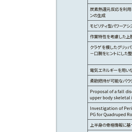
炭素熱還元反応を利用
ンの生成
モビリティ型パワーアシ
作業特性を考慮した上
クラゲを模したグリッ
－口腕をヒントにした
電気エネルギーを用い
柔軟把持が可能なパウ
Proposal of a fall d
upper body skeletal
Investigation of Per
PG for Quadruped R
上半身の骨格情報に基