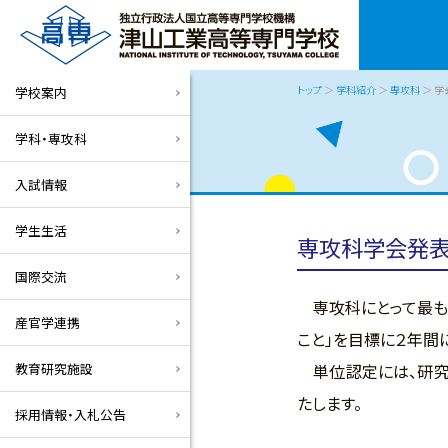
トップ
＞
学科紹介
＞
専攻科
＞ 学
学校案内
学科・専攻科
入試情報
学生生活
専攻科学会発表
国際交流
専攻科にとって最も重
産官学連携
こと」を目標に２年間
教育研究施設
単位認定には、研究
たします。
採用情報・入札公告