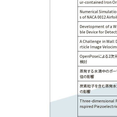
ur-contained Iron O
Numerical Simulatio
s of NACA 0012 Airfo
Development of a W
ble Device for Detec
A Challenge in Wall
rticle Image Velocim
OpenPoseによる
検討
蒸発する水滴中のポー
径の影響
炭素粒子を含む蒸発水
の影響
Three-dimensional F
nspired Piezoelectri