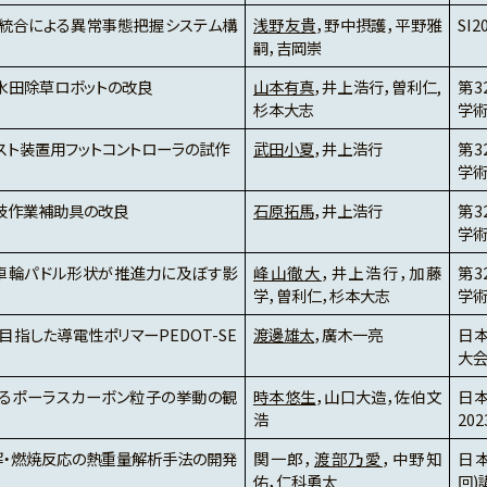
統合による異常事態把握システム構
浅野友貴
，野中摂護，平野雅
SI2
嗣，吉岡崇
水田除草ロボットの改良
山本有真
，井上浩行，曽利仁,
第
杉本大志
学
スト装置用フットコントローラの試作
武田小夏
，井上浩行
第
学
肢作業補助具の改良
石原拓馬
，井上浩行
第
学
車輪パドル形状が推進力に及ぼす影
峰山徹大
，井上浩行，加藤
第
学，曽利仁，杉本大志
学
指した導電性ポリマーPEDOT-SE
渡邊雄太
，廣木一亮
日
大
るポーラスカーボン粒子の挙動の観
時本悠生
，山口大造，佐伯文
日
浩
202
解・燃焼反応の熱重量解析手法の開発
関一郎，
渡部乃愛
，中野知
日本
佑，仁科勇太
回)