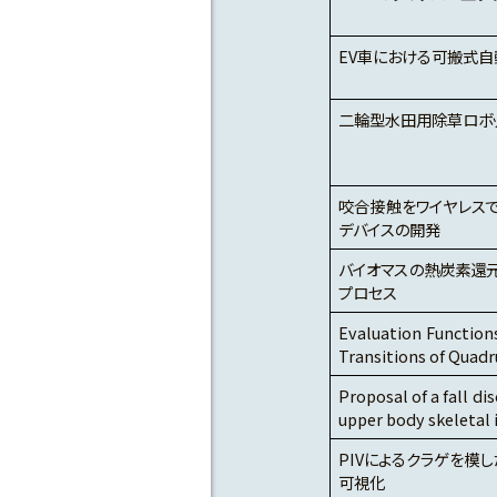
EV車における可搬式
二輪型水田用除草ロボ
咬合接触をワイヤレス
デバイスの開発
バイオマスの熱炭素還元
プロセス
Evaluation Function
Transitions of Quad
Proposal of a fall d
upper body skeletal
PIVによるクラゲを模
可視化