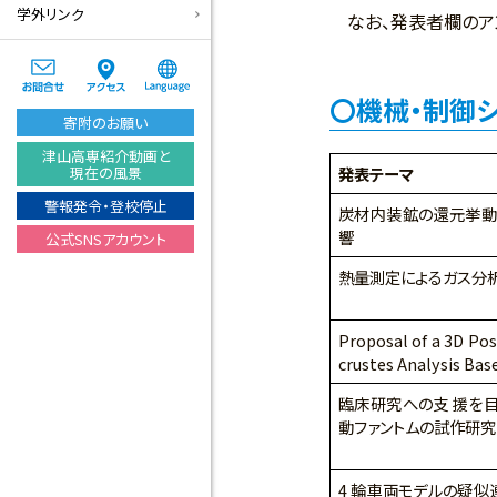
学外リンク
なお、発表者欄のア
機械・制御
寄附のお願い
津山高専紹介動画と
現在の風景
発表テーマ
警報発令・登校停止
炭材内装鉱の還元挙動
響
公式SNSアカウント
熱量測定によるガス分
Proposal of a 3D Po
crustes Analysis Bas
臨床研究への支 援を
動ファントムの試作研究
4 輪車両モデルの疑