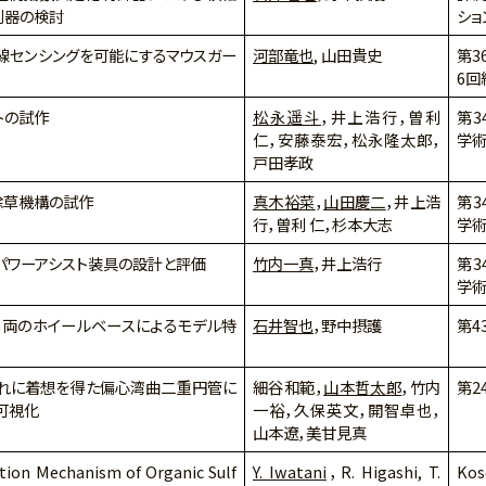
測器の検討
ショ
線センシングを可能にするマウスガー
河部竜也
, 山田貴史
第3
6回
トの試作
松永遥斗
，井上浩行，曽利
第
仁，安藤泰宏，松永隆太郎，
学
戸田孝政
除草機構の試作
真木裕菜
，
山田慶二
，井上浩
第
行，曽利 仁，杉本大志
学
パワーアシスト装具の設計と評価
竹内一真
，井上浩行
第
学
車両のホイールベースによるモデル特
石井智也
，野中摂護
第4
れに着想を得た偏心湾曲二重円管に
細谷和範，
山本哲太郎
，竹内
第2
可視化
一裕，久保英文，開智卓也，
山本遼，美甘見真
tion Mechanism of Organic Sulf
Y. Iwatani
，R. Higashi, T.
Kos