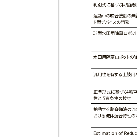
判別式に基づく状態観
運動中の咬合接触の無
ド型デバイスの開発
球型水田用除草ロボッ
水田用除草ロボットの
汎用性を有する上肢用
正準形式に基づく4輪
性と収束条件の検討
拍動する脳脊髄液の流
おける流体混合特性の
Estimation of Reduc