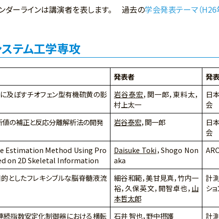
ンダーラインは講演者を表します。 過去の
学会発表テーマ（H26
システム工学専攻
発表者
発
に及ぼすチオフェン型有機硫黄の影
岩谷泰宏
，関一郎，東料太，
日本
村上太一
会
析値の補正と反応分離解析法の開発
岩谷泰宏
，関一郎
日本
会
se Estimation Method Using Pro
Daisuke Toki
，Shogo Non
ARO
ed on 2D Skeletal Information
aka
目的としたフレキシブルな脳脊髄液流
細谷和範，美甘見真，竹内一
計
裕，久保英文，開智卓也，
山
ショ
本哲太郎
似連続指数安定化制御器における横転
石井 智也
，野中摂護
計