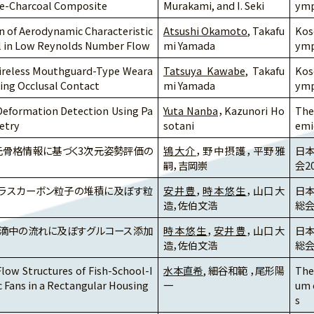
re-Charcoal Composite
Murakami, and I. Seki
ymp
n of Aerodynamic Characteristic
Atsushi Okamoto
, Takafu
Kos
il in Low Reynolds Number Flow
mi Yamada
ymp
ireless Mouthguard-Type Weara
Tatsuya Kawabe
, Takafu
Kos
ting Occlusal Contact
mi Yamada
ymp
 Deformation Detection Using Pa
Yuta Nanba
，Kazunori Ho
The
etry
sotani
emi
2次元骨格情報に基づく3次元姿勢評価の
鴇大介
，野中摂護，平野雅
日本
嗣，吉岡崇
会2
ラスカーボン粒子の堆積に及ぼす粒
安井豊
，
時本悠生
，山口大
日本
造，佐伯文浩
総会
滴中の流れに及ぼすグルコース添加
時本悠生
，
安井豊
，山口大
日本
造，佐伯文浩
総会
low Structures of Fish-School-I
水本直希
, 細谷和範 ，尾形陽
The
c Fans in a Rectangular Housing
一
um o
s