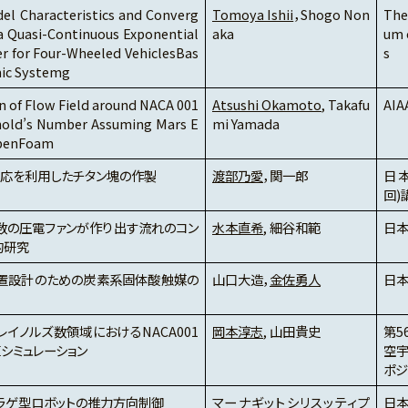
del Characteristics and Converg
Tomoya Ishii
，Shogo Non
The
a Quasi-Continuous Exponential
aka
um o
er for Four-Wheeled VehiclesBas
s
ic Systemg
n of Flow Field around NACA 001
Atsushi Okamoto
, Takafu
AIA
ynold’s Number Assuming Mars E
mi Yamada
OpenFoam
反応を利用したチタン塊の作製
渡部乃愛
，関一郎
日本
回)
数の圧電ファンが作り出す流れのコン
水本直希
, 細谷和範
日
的研究
置設計のための炭素系固体酸触媒の
山口大造，
金佐勇人
日
イノルズ数領域におけるNACA001
岡本淳志
, 山田貴史
第5
シミュレーション
空宇
ポジ
クラゲ型ロボットの推力方向制御
マーナギットシリスッティプ
日本