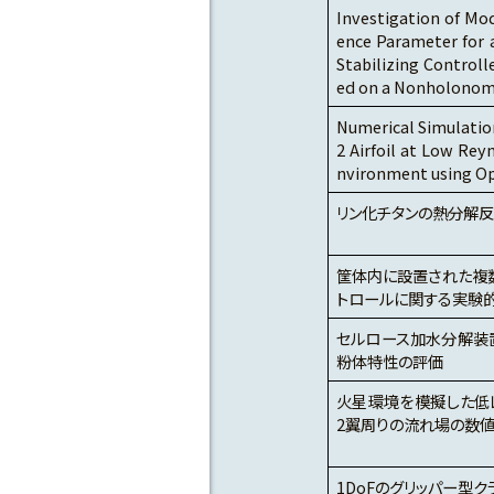
Investigation of Mo
ence Parameter for 
Stabilizing Controll
ed on a Nonholonom
Numerical Simulatio
2 Airfoil at Low Re
nvironment using 
リン化チタンの熱分解
筐体内に設置された複
トロールに関する実験
セルロース加水分解装
粉体特性の評価
火星環境を模擬した低レ
2翼周りの流れ場の数値
1DoFのグリッパー型