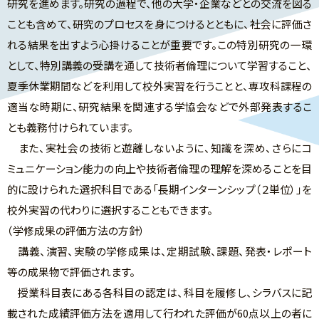
研究を進めます。研究の過程で、他の大学・企業などとの交流を図る
ことも含めて、研究のプロセスを身につけるとともに、社会に評価さ
れる結果を出すよう心掛けることが重要です。この特別研究の一環
として、特別講義の受講を通して技術者倫理について学習すること、
夏季休業期間などを利用して校外実習を行うことと、専攻科課程の
適当な時期に、研究結果を関連する学協会などで外部発表するこ
とも義務付けられています。
また、実社会の技術と遊離しないように、知識を深め、さらにコ
ミュニケーション能力の向上や技術者倫理の理解を深めることを目
的に設けられた選択科目である「長期インターンシップ（２単位）」を
校外実習の代わりに選択することもできます。
（学修成果の評価方法の方針）
講義、演習、実験の学修成果は、定期試験、課題、発表・レポート
等の成果物で評価されます。
授業科目表にある各科目の認定は、科目を履修し、シラバスに記
載された成績評価方法を適用して行われた評価が60点以上の者に