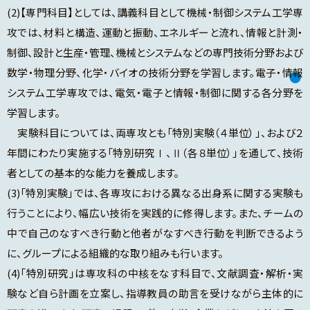
(2)【専門科目】としては、講義科目として機械・制御システム工学専
攻では、材料と構造、運動と振動、エネルギーと流れ、情報と計測・
制御、設計と生産・管理、機械とシステムなどの専門技術分野および
数学・物理分野、化学・バイオの技術分野を学習します。電子・情報
システム工学専攻では、電気・電子と情報・制御に関する各分野を
学習します。
実験科目については、両専攻とも「特別実験（４単位）」、および２
年間にわたり実施する「特別研究Ⅰ、Ⅱ（各８単位）」を通して、技術
者としての基本的な能力を養成します。
(3)「特別実験」では、各専攻における異なる出身系に関する実験も
行うことにより、幅広い技術を実践的に修得します。また、チームの
中で自己のなすべき行動と他者がなすべき行動を判断できるよう
に、グループによる組織的な取り組みも行います。
(4)「特別研究」は専攻科の中核をなす科目で、文献調査・解析・実
験など自ら計画を立案し、指導教員の助言を受けながら主体的に