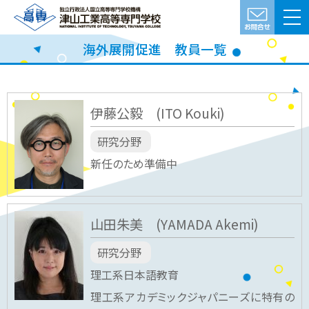
海外展開促進 教員一覧
伊藤公毅 (ITO Kouki)
研究分野
新任のため準備中
山田朱美 (YAMADA Akemi)
研究分野
理工系日本語教育
理工系アカデミックジャパニーズに特有の