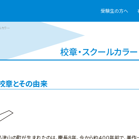
受験生の方へ
ルカラー
校章・スクールカラー
校章とその由来
津山の町が生まれたのは、慶長８年、今から約４００年前で、美作