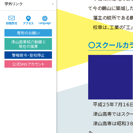
学外リンク
て今の鶴山に築城した
藩主の紋所である鶴
校章は、工業の「工」
寄附のお願い
津山高専紹介動画と
スクールカ
現在の風景
警報発令・登校停止
公式SNSアカウント
平成２５年７月１６日
津山高専ではスクー
津山高専は昭和３８年
た。