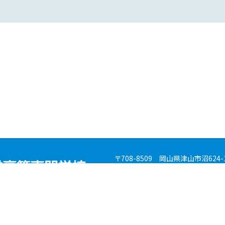
〒708-8509 岡山県津山市沼624-
TEL (0868) 24－8200（代表） ／ FA