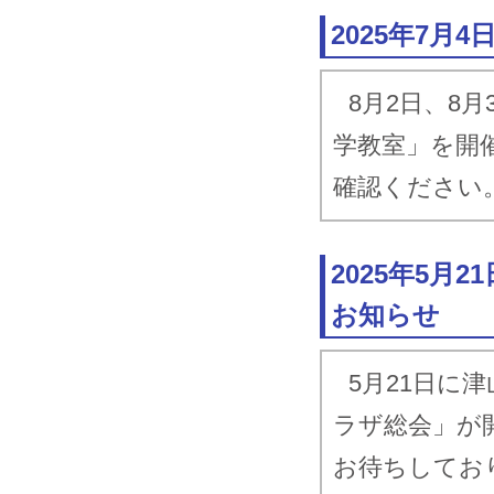
2021.12.22
Ｅ
2025年7月
知
2021.11.22
「
8月2日、8
2021.8.4
津
学教室」を開
連
確認ください
2021.7.15
公
2021.5.17
津
2025年5
2020.2.4
津
お知らせ
連
2019.9.27
津
5月21日に
連
ラザ総会」が
2019.7.18
津
お待ちしてお