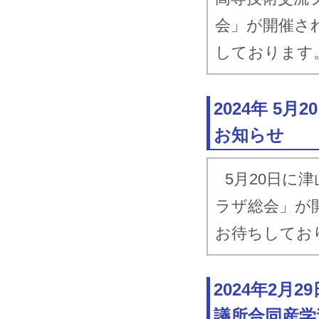
2017.5.17
津
会」が開催さ
しております
2016.8.24-
2016.8.26
全
2016.8.6-
2024年 5
2016.8.7
公
お知らせ
2016.7.28
津
5月20日に
ラザ総会」が
お待ちしてお
2024年2月
議所合同産学