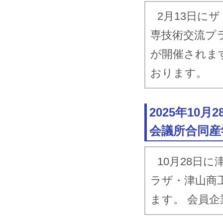
2023.10.3
津
2月13日に
連
専技術交流プ
2023.2.16
津
が開催されま
連
おります。
2023.2.10
第
ら
2025年10
2022.10.21
津
会議所合同産
連
2022.1.26
津
10月28日
連
ラザ・津山商
2022.1.13
Ｅ
ます。 会員
の