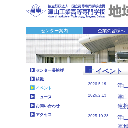
センター案内
企業の皆様へ
センター長挨拶
組織
イベント
ニュース
お問い合わせ
アクセス
技術相談・機器利用
共同研究・受託研究
知的財産
教員の研究分野・シ
リンク
イベント
センター長挨拶
組織
2026.5.19
津
イベント
2026.2.13
津
ニュース
連
お問い合わせ
アクセス
2025.10.28
津
連