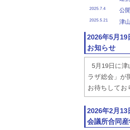
2025.7.4
公
2025.5.21
津
2025.2.20
津
2026年5
連
お知らせ
2024.10.29
津
連
5月19日に
2024.5.20
津
ラザ総会」が
2024.2.29
津
お待ちしてお
連
2023.11.28
つ
2026年2
ボ
会議所合同産
ん