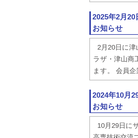
連
2019.4.18
津
2025年2
2019.2.5
Ｅ
お知らせ
知
2019.1.25
2月20日に
津
連
ラザ・津山商
2018.9.28
津
ます。 会員
連
2018.7.4
津
2024年10
連
お知らせ
2018.4.25
津
10月29日
2018.2.22
津
連
高専技術交流