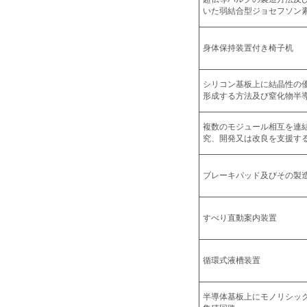
いた弱結合型ジョセフソン
身体保持装置付き椅子机
シリコン基板上に結晶性の優
形成する方法及び窒化物半
複数のモジュール相互を連
究、開発又は改良を支援す
ブレーキパッド及びその製
すべり直動案内装置
循環式液槽装置
半導体基板上にモノリシッ