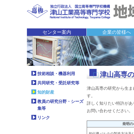
センター案内
企業の皆様へ
センター長挨拶
組織
イベント
ニュース
お問い合わせ
アクセス
技術相談・機器利用
共同研究・受託研究
知的財産
教員の研究分野・シ
リンク
津山高専
技術相談・機器利用
共同研究・受託研究等
津山高専の研究から生ま
知的財産
す。
教員の研究分野・シーズ
詳しく知りたい特許があ
集等
お問い合わせください。
リンク
発明の
超伝導パルクの製造方法及