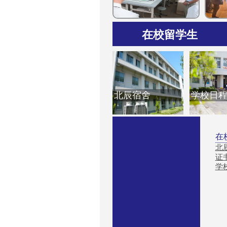
在校留学生
北辰寮
证书申请
学校日程
北辰宿舍
学校日
在
北
证
学