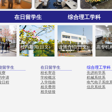
在日留学生
综合理工学科
校长寄语
学校概况
入学指南
相关费用
相关链接
先进科学系
机械系统系
电气电子系统系
信息系统系
程
校内新闻(日文)
设施介绍(日文)
高专机构
校留学生
在日留学生
综合理工学科
辰寮
校长寄语
先进科学系
书申请
学校概况
机械系统系
校日程
入学指南
电气电子系统
相关费用
信息系统系
相关链接