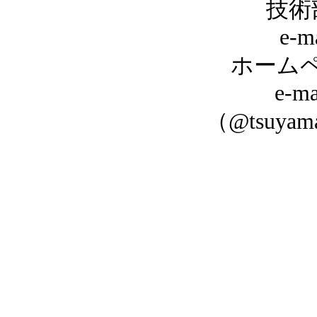
技術
e-m
ホーム
e-ma
（@tsuyam